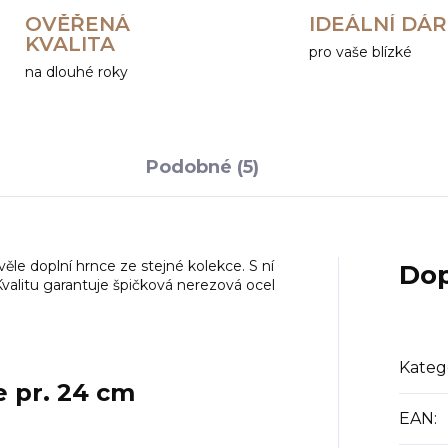
OVĚŘENÁ
IDEÁLNÍ DÁ
KVALITA
pro vaše blízké
na dlouhé roky
Podobné (5)
ěle doplní hrnce ze stejné kolekce. S ní
Dop
Kvalitu garantuje špičková nerezová ocel
Kateg
e pr. 24 cm
EAN
: