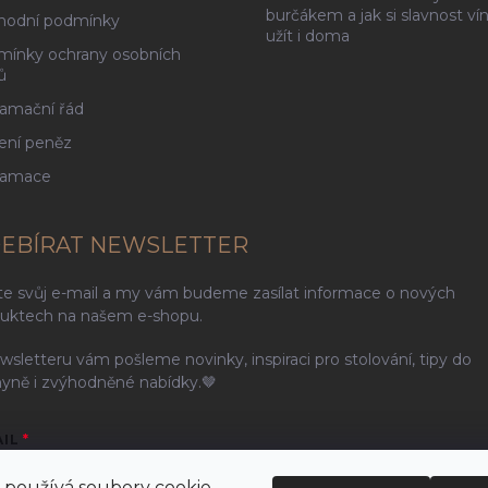
burčákem a jak si slavnost ví
hodní podmínky
užít i doma
ínky ochrany osobních
ů
amační řád
ení peněz
lamace
EBÍRAT NEWSLETTER
te svůj e-mail a my vám budeme zasílat informace o nových
uktech na našem e-shopu.
wsletteru vám pošleme novinky, inspiraci pro stolování, tipy do
yně i zvýhodněné nabídky.🤎
AIL
používá soubory cookie.