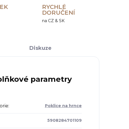
REK
RYCHLÉ
DORUČENÍ
na CZ & SK
Diskuze
lňkové parametry
orie
:
Poklice na hrnce
5908284701109