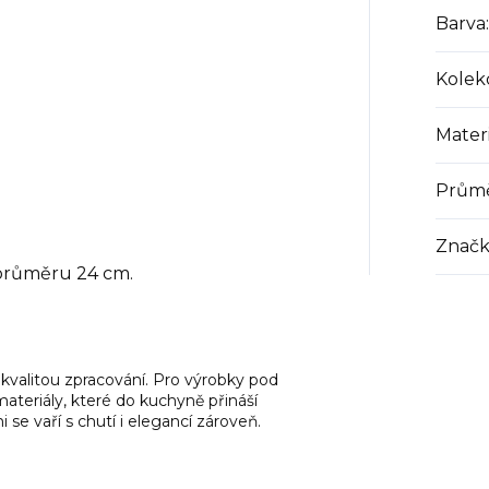
Barva
:
Kolek
Materi
Prům
Značk
růměru 24 cm.
kvalitou zpracování. Pro výrobky pod
 materiály, které do kuchyně přináší
se vaří s chutí i elegancí zároveň.