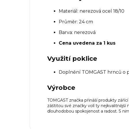
Materiál: nerezová ocel 18/10
Průměr: 24 cm
Barva: nerezová
Cena uvedena za 1 kus
Využití poklice
Doplnění TOMGAST hrnců o p
Výrobce
TOMGAST značka přináší produkty zářící 
záštitou své značky volí ty nejkvalitnější
dlouhodobou spokojenost a radost. S nimi 