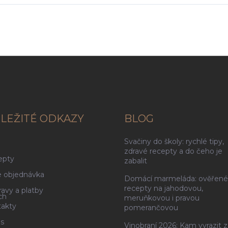
LEŽITÉ ODKAZY
BLOG
Svačiny do školy: rychlé tipy,
g
zdravé recepty a do čeho je
epty
zabalit
 objednávka
Domácí marmeláda: ověřené
recepty na jahodovou,
avy a platby
ch
meruňkovou i pravou
akty
pomerančovou
s
Vinobraní 2026: Kam vyrazit z