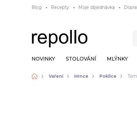
Přejít
Blog
Recepty
Moje objednávka
Dopra
na
obsah
NOVINKY
STOLOVÁNÍ
MLÝNKY
Domů
Vaření
Hrnce
Poklice
Tomg
ZNAČKA:
TOMGAST
VÝPRODEJ