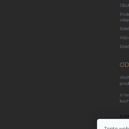
Obc
Podm
údaj
Rekl
Vrác
Rek
OD
Vlož
prod
V ne
kuch
E-M
Tento web 