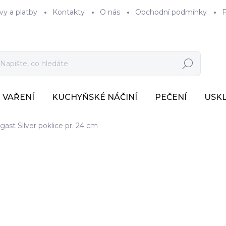
vy a platby
Kontakty
O nás
Obchodní podmínky
P
Hledat
VAŘENÍ
KUCHYŇSKÉ NÁČINÍ
PEČENÍ
USK
ast Silver poklice pr. 24 cm
436 Kč
360 Kč bez DPH
Měrná
SKLADEM
(>7 KS)