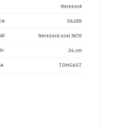
Nerezová
ce
:
SILVER
ál
:
Nerezová ocel 18/10
ěr
:
24 cm
a
:
TOMGAST