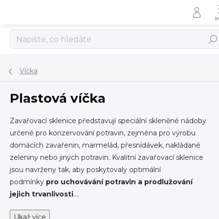
Přejít
na
obsah
Hled
Víčka
Plastová víčka
Zavařovací sklenice představují
speciální skleněné nádoby
určené pro konzervování potravin, zejména pro výrobu
domácích zavařenin, marmelád, přesnídávek, nakládané
zeleniny nebo jiných potravin. Kvalitní zavařovací sklenice
jsou navrženy tak, aby poskytovaly optimální
podmínky
pro uchovávání potravin a prodlužování
jejich trvanlivosti
.
...
Ukaž více