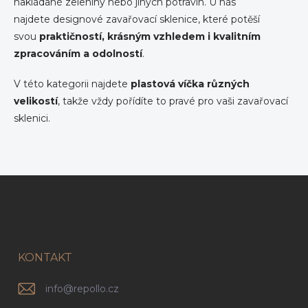
nakládané zeleniny nebo jiných potravin. U nás
í
najdete designové zavařovací sklenice, které potěší
p
svou
praktičností, krásným vzhledem i kvalitním
r
v
zpracováním a odolností
.
k
y
V této kategorii najdete
plastová víčka různých
v
velikostí
, takže vždy pořídíte to pravé pro vaši zavařovací
ý
p
sklenici.
i
s
u
Z
á
p
a
t
í
KONTAKT
info
@
repollo.cz