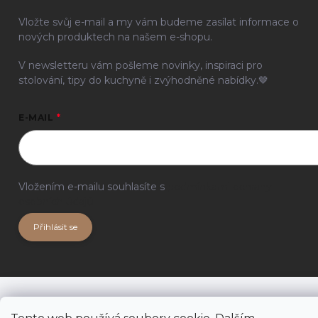
Vložte svůj e-mail a my vám budeme zasílat informace o
nových produktech na našem e-shopu.
V newsletteru vám pošleme novinky, inspiraci pro
stolování, tipy do kuchyně i zvýhodněné nabídky.🤎
E-MAIL
Vložením e-mailu souhlasíte s
podmínkami ochrany
osobních údajů
Přihlásit se