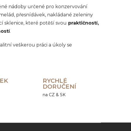
něné nádoby určené pro konzervování
melád, přesnídávek, nakládané zeleniny
í sklenice, které potěší svou
praktičností,
ostí
.
litní veškerou práci a úkoly se
REK
RYCHLÉ
DORUČENÍ
na CZ & SK