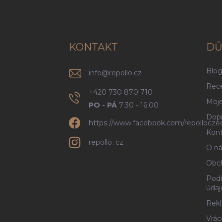
á
p
a
t
í
KONTAKT
DŮ
Blo
info
@
repollo.cz
Rec
+420 730 870 710
Moje
PO - PÁ
7:30 - 16:00
Dopr
https://www.facebook.com/repollocze
Kont
repollo_cz
O ná
Obc
Podm
údaj
Rekl
Vrác