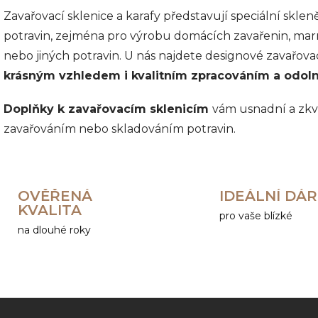
v
Zavařovací sklenice a karafy představují
speciální skle
l
á
potravin, zejména pro výrobu domácích zavařenin, mar
d
nebo jiných potravin. U nás najdete designové zavařovac
a
c
krásným vzhledem i kvalitním zpracováním a odoln
í
p
Doplňky k zavařovacím sklenicím
vám usnadní a zkva
r
v
zavařováním nebo skladováním potravin.
k
y
v
ý
p
OVĚŘENÁ
IDEÁLNÍ DÁ
i
KVALITA
pro vaše blízké
s
na dlouhé roky
u