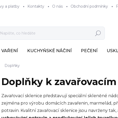
vy a platby
Kontakty
O nás
Obchodní podmínky
P
Hledat
VAŘENÍ
KUCHYŇSKÉ NÁČINÍ
PEČENÍ
USK
Doplňky
Doplňky k zavařovacím
Zavařovací sklenice představují
speciální skleněné nád
zejména pro výrobu domácích zavařenin, marmelád, př
potravin. Kvalitní zavařovací sklenice jsou navrženy t
uchovávání potravin a prodlužování jejich trvanlivo