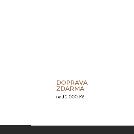
DOPRAVA
ZDARMA
nad 2 000 Kč
Z