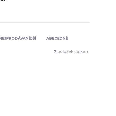
NEJPRODÁVANĚJŠÍ
ABECEDNĚ
7
položek celkem
USZ60
WE-USZ40
KLADEM
SKLADEM