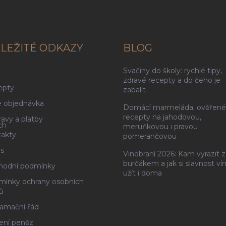
LEŽITÉ ODKAZY
BLOG
Svačiny do školy: rychlé tipy,
g
zdravé recepty a do čeho je
epty
zabalit
 objednávka
Domácí marmeláda: ověřené
recepty na jahodovou,
avy a platby
ch
meruňkovou i pravou
akty
pomerančovou
s
Vinobraní 2026: Kam vyrazit z
burčákem a jak si slavnost ví
hodní podmínky
užít i doma
ínky ochrany osobních
ů
amační řád
ení peněz