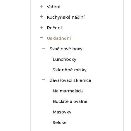
n
Vaření
í
p
Kuchyňské náčiní
a
n
Pečení
e
Uskladnění
l
Svačinové boxy
Lunchboxy
Skleněné misky
Zavařovací sklenice
Na marmeládu
Buclaté a oválné
Masovky
Selské