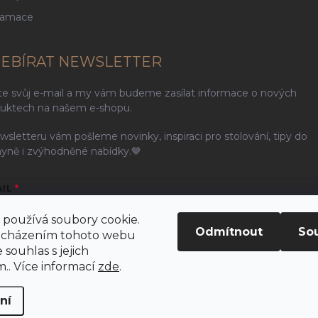
lamace
EBÍRAT NEWSLETTER
te svůj e-mail a my vám budeme zasílat informace o nových
uktech na našem e-shopu.
wsletteru vám pošleme novinky, inspiraci pro stolování, tipy do
yně i zvýhodněné nabídky.🤎
AIL
používá soubory cookie.
Odmítnout
So
ocházením tohoto webu
 souhlas s jejich
ením e-mailu souhlasíte s
podmínkami ochrany osobních údajů
.. Více informací
zde
.
řihlásit se
ní