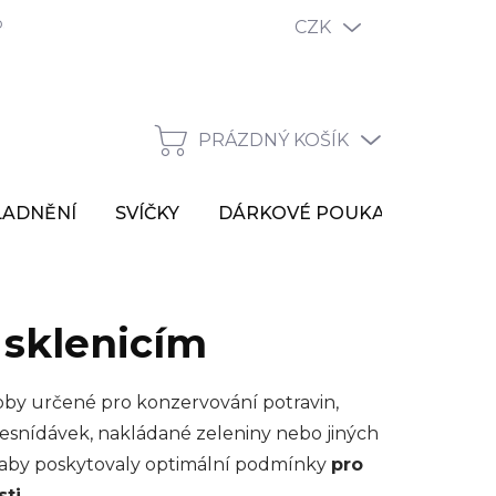
odmínky ochrany osobních údajů
Reklamační řád
CZK
Vrácen
PRÁZDNÝ KOŠÍK
NÁKUPNÍ
KOŠÍK
LADNĚNÍ
SVÍČKY
DÁRKOVÉ POUKAZY
VÝP
 sklenicím
oby určené pro konzervování potravin,
esnídávek, nakládané zeleniny nebo jiných
ak, aby poskytovaly optimální podmínky
pro
sti
.
...