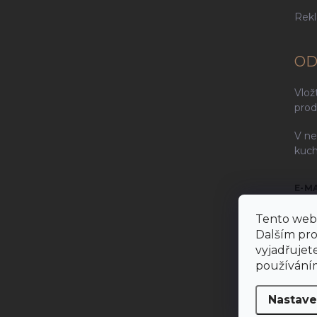
Rek
OD
Vlož
prod
V ne
kuch
E-M
Tento web 
Dalším pr
vyjadřujete
Vlož
používáním
P
Nastave