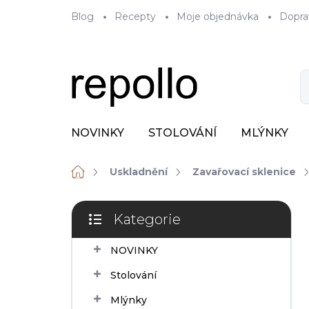
Přejít
Blog
Recepty
Moje objednávka
Dopra
na
obsah
NOVINKY
STOLOVÁNÍ
MLÝNKY
Domů
Uskladnění
Zavařovací sklenice
P
Kategorie
o
Přeskočit
s
kategorie
NOVINKY
t
r
Stolování
a
n
Mlýnky