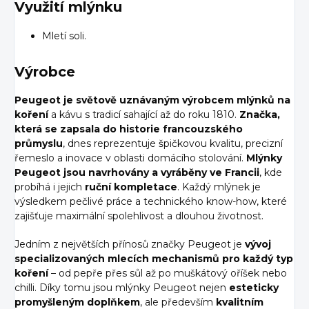
Využití mlýnku
Mletí soli.
Výrobce
Peugeot je světově uznávaným výrobcem mlýnků na
koření
a kávu s tradicí sahající až do roku 1810.
Značka,
která se zapsala do historie francouzského
průmyslu
, dnes reprezentuje špičkovou kvalitu, precizní
řemeslo a inovace v oblasti domácího stolování.
Mlýnky
Peugeot jsou navrhovány a vyráběny ve Francii
, kde
probíhá i jejich
ruční kompletace
. Každý mlýnek je
výsledkem pečlivé práce a technického know-how, které
zajišťuje maximální spolehlivost a dlouhou životnost.
Jedním z největších přínosů značky Peugeot je
vývoj
specializovaných mlecích mechanismů pro každý typ
koření
– od pepře přes sůl až po muškátový oříšek nebo
chilli. Díky tomu jsou mlýnky Peugeot nejen
esteticky
promyšleným doplňkem
, ale především
kvalitním