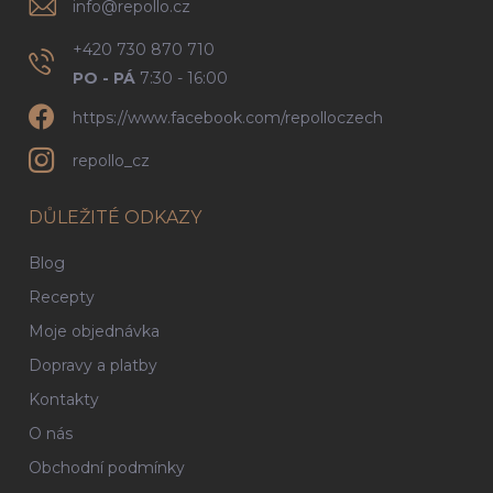
info
@
repollo.cz
+420 730 870 710
PO - PÁ
7:30 - 16:00
https://www.facebook.com/repolloczech
repollo_cz
DŮLEŽITÉ ODKAZY
Blog
Recepty
Moje objednávka
Dopravy a platby
Kontakty
O nás
Obchodní podmínky