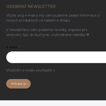
ODEBÍRAT NEWSLETTER
Vložte svůj e-mail a my vám budeme zasílat informace o
nových produktech na našem e-shopu.
V newsletteru vám pošleme novinky, inspiraci pro
stolování, tipy do kuchyně i zvýhodněné nabídky.🤎
E-MAIL
Vložením e-mailu souhlasíte s
podmínkami ochrany
osobních údajů
Přihlásit se