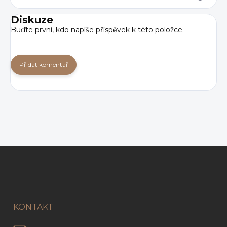
Diskuze
Buďte první, kdo napíše příspěvek k této položce.
Přidat komentář
Z
á
p
a
t
í
KONTAKT