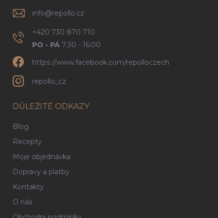
info
@
repollo.cz
+420 730 870 710
PO - PÁ
7:30 - 16:00
https://www.facebook.com/repolloczech
repollo_cz
DŮLEŽITÉ ODKAZY
Blog
Recepty
Moje objednávka
Dopravy a platby
Kontakty
O nás
Obchodní podmínky