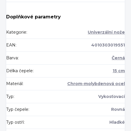
Doplňkové parametry
Kategorie
:
Univerzální nože
EAN
:
4010303019551
Barva
:
Černá
Délka čepele
:
15 cm
Materiál
:
Chrom-molybdenová ocel
Typ
:
Vykosťovací
Typ čepele
:
Rovná
Typ ostří
:
Hladké