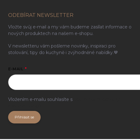
ODEBÍRAT NEWSLETTER
Vložte svůj e-mail a my vám budeme zasílat informace o
nových produktech na našem e-shopu.
V newsletteru vám pošleme novinky, inspiraci pro
stolování, tipy do kuchyně i zvýhodněné nabídky.🤎
E-MAIL
Vložením e-mailu souhlasíte s
podmínkami ochrany
osobních údajů
Přihlásit se