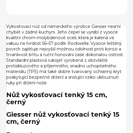
ZEPTAT SE
HLÍDAT
Vykosťovací nůž od německého výrobce Giesser nesmí
chybět v žádné kuchyni. Jeho čepel se vyrábí z vysoce
kvalitní chrom-molybdenové oceli, která je kalená ve
vakuu na tvrdost 56–57 podle Rockwella. Vysoce leštěný
povrch zajišťuje nejvyšší možnou odolnost proti korozi a
trvanlivost břitu a ruční honování zase dokonalou ostrost.
Standardní plastová rukojeť vyrobená z obzvláště
protiskluzového a příjemného, snadno uchopitelného
materiálu (TPE) má také dobře tvarovaný ochranný kryt
poskytující bezpečné držení a snižující riziko uklouznutí
ruky při držení nože.
Nůž vykosťovací tenký 15 cm,
černý
Giesser nůž vykosťovací tenký 15
cm, černý