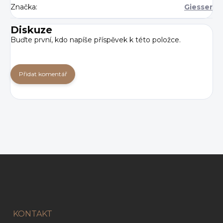
Značka
:
Giesser
Diskuze
Buďte první, kdo napíše příspěvek k této položce.
Přidat komentář
Z
á
p
a
t
í
KONTAKT