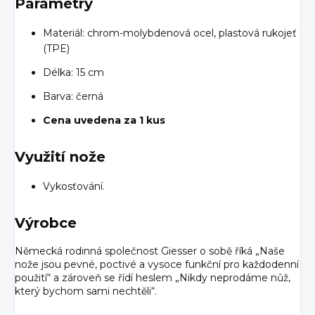
Parametry
Materiál: chrom-molybdenová ocel, plastová rukojeť
(TPE)
Délka: 15 cm
Barva: černá
Cena uvedena za 1 kus
Využití nože
Vykosťování.
Výrobce
Německá rodinná společnost Giesser o sobě říká „Naše
nože jsou pevné, poctivé a vysoce funkční pro každodenní
použití“ a zároveň se řídí heslem „Nikdy neprodáme nůž,
který bychom sami nechtěli“.