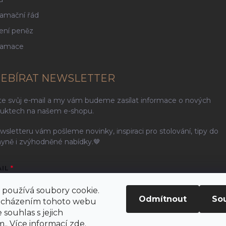
amační řád
ení peněz
lamace
EBÍRAT NEWSLETTER
te svůj e-mail a my vám budeme zasílat informace o nových
uktech na našem e-shopu.
wsletteru vám pošleme novinky, inspiraci pro stolování, tipy do
yně i zvýhodněné nabídky.🤎
AIL
používá soubory cookie.
Odmítnout
So
ocházením tohoto webu
 souhlas s jejich
ením e-mailu souhlasíte s
podmínkami ochrany osobních údajů
.. Více informací
zde
.