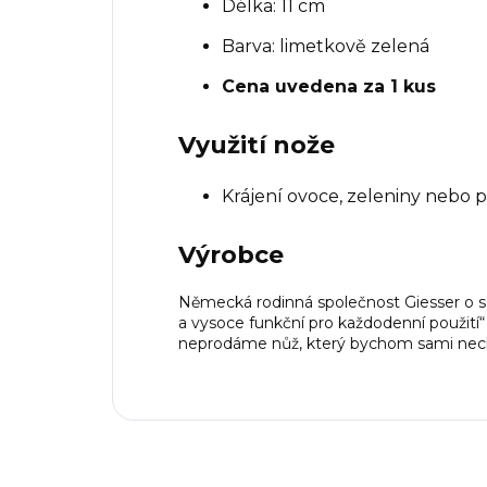
Délka: 11 cm
Barva: limetkově zelená
Cena uvedena za 1 kus
Využití nože
Krájení ovoce, zeleniny nebo p
Výrobce
Německá rodinná společnost Giesser o s
a vysoce funkční pro každodenní použití“
neprodáme nůž, který bychom sami necht