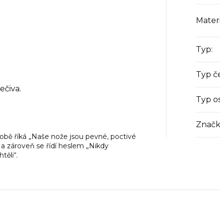
Materi
Typ
:
Typ č
ečiva.
Typ os
Značk
obě říká „Naše nože jsou pevné, poctivé
 a zároveň se řídí heslem „Nikdy
ěli“.