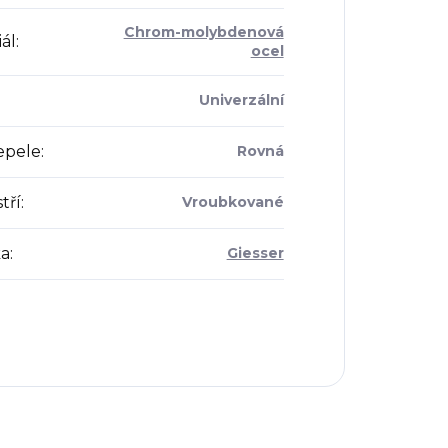
Chrom-molybdenová
ál
:
ocel
Univerzální
epele
:
Rovná
tří
:
Vroubkované
a
:
Giesser