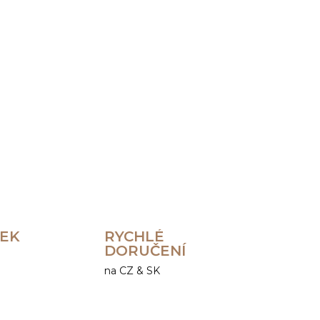
Přidat do košíku
ZEPTAT SE
HLÍDAT
REK
RYCHLÉ
DORUČENÍ
na CZ & SK