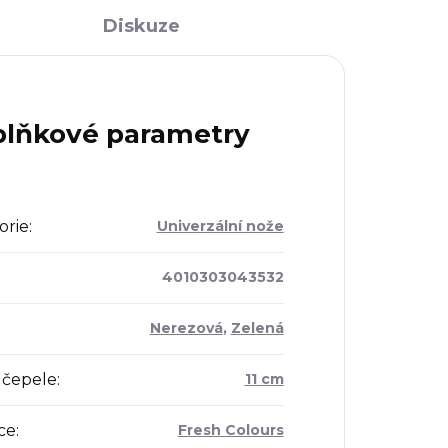
Diskuze
lňkové parametry
orie
:
Univerzální nože
4010303043532
Nerezová
,
Zelená
 čepele
:
11 cm
ce
:
Fresh Colours