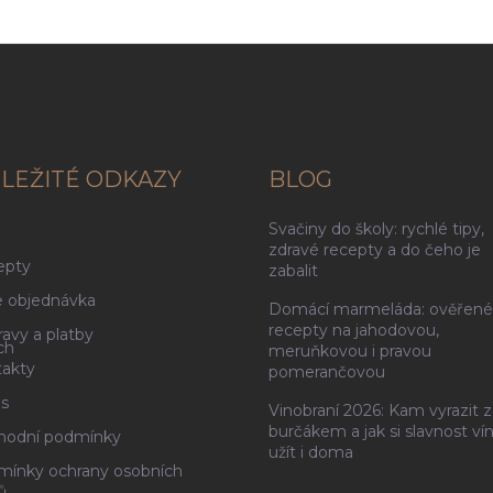
LEŽITÉ ODKAZY
BLOG
Svačiny do školy: rychlé tipy,
g
zdravé recepty a do čeho je
epty
zabalit
 objednávka
Domácí marmeláda: ověřené
recepty na jahodovou,
avy a platby
ch
meruňkovou i pravou
akty
pomerančovou
s
Vinobraní 2026: Kam vyrazit z
burčákem a jak si slavnost ví
hodní podmínky
užít i doma
ínky ochrany osobních
ů