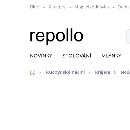
Přejít
Blog
Recepty
Moje objednávka
Dopra
na
obsah
NOVINKY
STOLOVÁNÍ
MLÝNKY
Domů
Kuchyňské náčiní
Krájení
Nož
ZNAČKA:
GIESSER