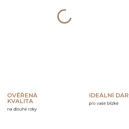
−
+
DETAILNÍ INFORMACE
OVĚŘENÁ
IDEÁLNÍ DÁ
KVALITA
pro vaše blízké
na dlouhé roky