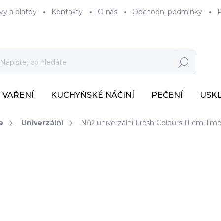
vy a platby
Kontakty
O nás
Obchodní podmínky
P
Hledat
VAŘENÍ
KUCHYŇSKÉ NÁČINÍ
PEČENÍ
USK
e
Univerzální
Nůž univerzální Fresh Colours 11 cm, lim
132 Kč
109 Kč bez DPH
Měrná
SKLADEM
(>7 KS)
cena: