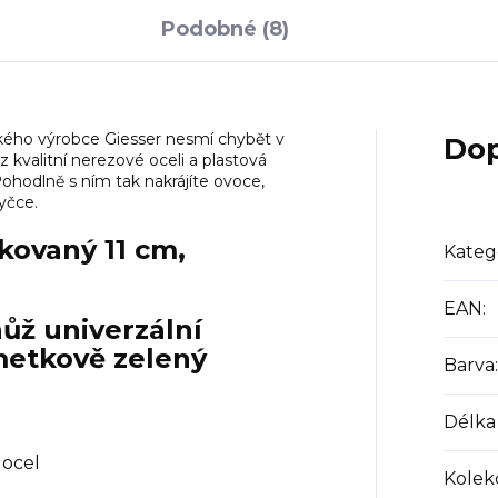
Podobné (8)
kého výrobce Giesser nesmí chybět v
Dop
 kvalitní nerezové oceli a plastová
ohodlně s ním tak nakrájíte ovoce,
yčce.
kovaný 11 cm,
Kateg
EAN
:
nůž univerzální
metkově zelený
Barva
:
Délka
 ocel
Kolek