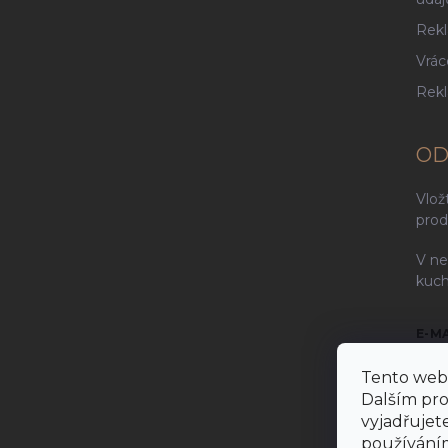
Rekl
Vrác
Rek
OD
Vlož
prod
V ne
kuch
E-M
Tento web 
Dalším pr
vyjadřujete
Vlož
používáním