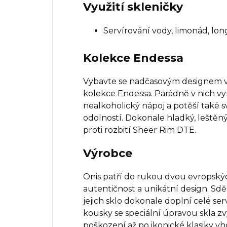
Využití skleničky
Servírování vody, limonád, lon
Kolekce Endessa
Vybavte se nadčasovým designem v
kolekce Endessa. Parádně v nich vyn
nealkoholický nápoj a potěší také
odolností. Dokonale hladký, leštěn
proti rozbití Sheer Rim DTE.
Výrobce
Onis patří do rukou dvou evropských 
autentičnost a unikátní design. Sděl
jejich sklo dokonale doplní celé se
kousky se speciální úpravou skla zv
poškození až po ikonické klasiky 