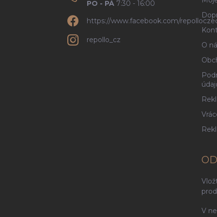
Moje
PO - PÁ
7:30 - 16:00
Dopr
https://www.facebook.com/repollocze
Kont
repollo_cz
O ná
Obc
Podm
údaj
Rekl
Vrác
Rek
OD
Vlož
prod
V ne