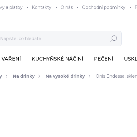
vy a platby
Kontakty
O nás
Obchodní podmínky
P
Hledat
VAŘENÍ
KUCHYŇSKÉ NÁČINÍ
PEČENÍ
USK
y
Na drinky
Na vysoké drinky
Onis Endessa, skleni
86 Kč
71 Kč bez DPH
Měrná
SKLADEM
(>7 KS)
cena: