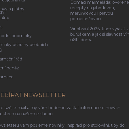
 objednávka
Domácí marmeláda: ověřené
recepty na jahodovou,
avy a platby
ch
meruňkovou i pravou
akty
pomerančovou
s
Vinobraní 2026: Kam vyrazit z
burčákem a jak si slavnost ví
hodní podmínky
užít i doma
ínky ochrany osobních
ů
amační řád
ení peněz
lamace
EBÍRAT NEWSLETTER
te svůj e-mail a my vám budeme zasílat informace o nových
uktech na našem e-shopu.
wsletteru vám pošleme novinky, inspiraci pro stolování, tipy do