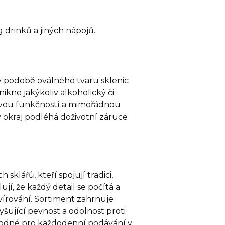
g drinků a jiných nápojů.
 podobě oválného tvaru sklenic
ikne jakýkoliv alkoholický či
 svou funkčností a mimořádnou
ý okraj podléhá doživotní záruce
sklářů, kteří spojují tradici,
ují, že každý detail se počítá a
rvírování. Sortiment zahrnuje
yšující pevnost a odolnost proti
vhodné pro každodenní podávání v