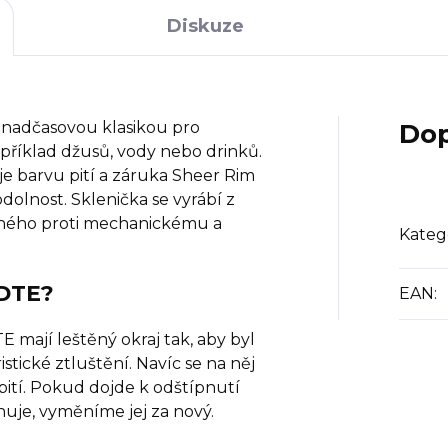
Diskuze
 nadčasovou klasikou pro
Dop
apříklad džusů, vody nebo drinků.
e barvu pití a záruka Sheer Rim
olnost. Sklenička se vyrábí z
olného proti mechanickému a
Kateg
DTE?
EAN
:
 mají leštěný okraj tak, aby byl
tické ztluštění. Navíc se na něj
bití. Pokud dojde k odštípnutí
ahuje, vyměníme jej za nový.