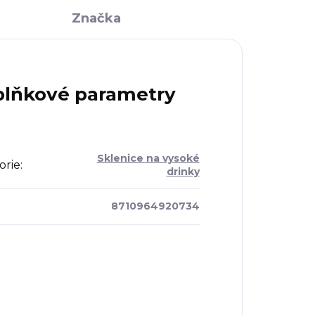
Značka
lňkové parametry
Sklenice na vysoké
orie
:
drinky
8710964920734