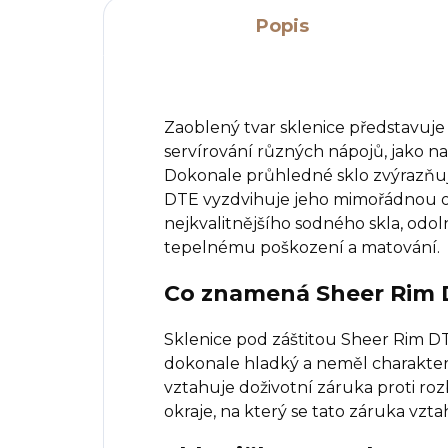
Popis
Zaoblený tvar sklenice představuje
servírování různých nápojů, jako n
Dokonale průhledné sklo zvýrazňuj
DTE vyzdvihuje jeho mimořádnou od
nejkvalitnějšího sodného skla, od
tepelnému poškození a matování.
Co znamená Sheer Rim 
Sklenice pod záštitou Sheer Rim DTE
dokonale hladký a neměl charakteris
vztahuje doživotní záruka proti roz
okraje, na který se tato záruka vzt