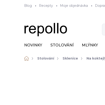
Přejít
Blog
Recepty
Moje objednávka
Dopra
na
obsah
NOVINKY
STOLOVÁNÍ
MLÝNKY
Domů
Stolování
Sklenice
Na koktejl
ZNAČKA:
ONIS