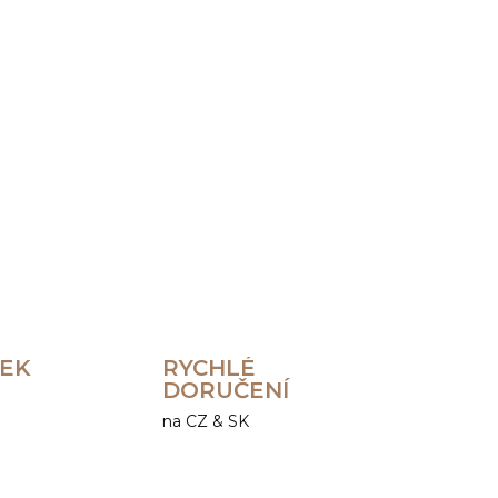
Přidat do košíku
ZEPTAT SE
HLÍDAT
REK
RYCHLÉ
DORUČENÍ
na CZ & SK