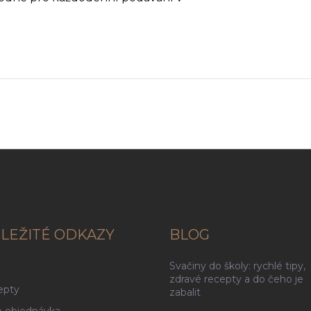
LEŽITÉ ODKAZY
BLOG
Svačiny do školy: rychlé tipy,
g
zdravé recepty a do čeho je
epty
zabalit