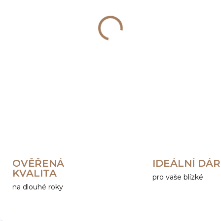
−
+
DETAILNÍ INFORMACE
OVĚŘENÁ
IDEÁLNÍ DÁ
KVALITA
pro vaše blízké
na dlouhé roky