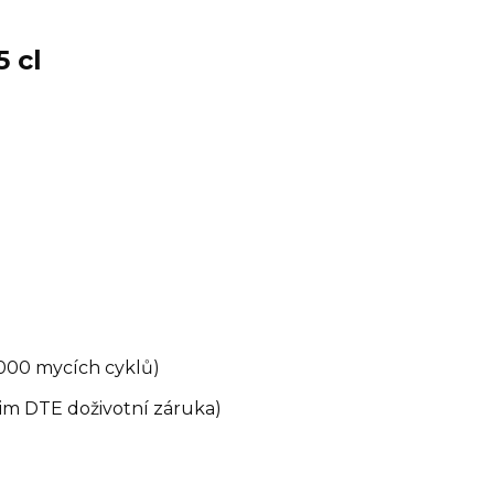
 cl
 000 mycích cyklů)
Rim DTE doživotní záruka)