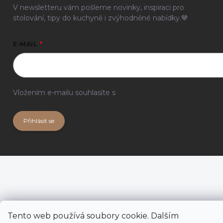
V newsletteru vám pošleme novinky, inspiraci pro
stolování, tipy do kuchyně i zvýhodněné nabídky.🤎
E-MAIL
Vložením e-mailu souhlasíte s
podmínkami ochrany
osobních údajů
Přihlásit se
Tento web používá soubory cookie. Dalším