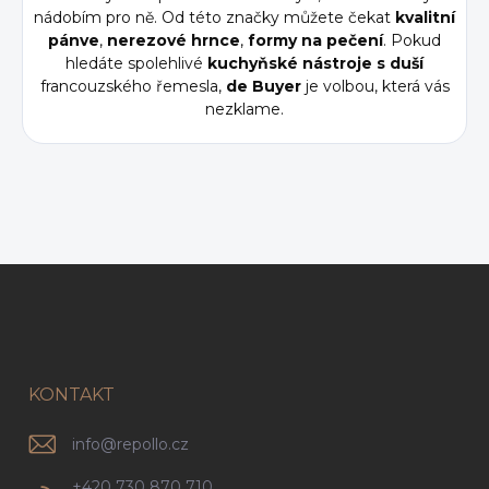
nádobím pro ně. Od této značky můžete čekat
kvalitní
pánve
,
nerezové
hrnce
,
formy
na
pečení
. Pokud
hledáte spolehlivé
kuchyňské nástroje s duší
francouzského řemesla,
de Buyer
je volbou, která vás
nezklame.
Z
á
p
a
t
í
KONTAKT
info
@
repollo.cz
+420 730 870 710