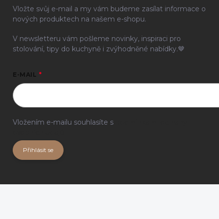
Vložte svůj e-mail a my vám budeme zasílat informace o
nových produktech na našem e-shopu.
V newsletteru vám pošleme novinky, inspiraci pro
stolování, tipy do kuchyně i zvýhodněné nabídky.🤎
E-MAIL
Vložením e-mailu souhlasíte s
podmínkami ochrany
osobních údajů
Přihlásit se