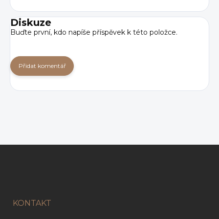
Diskuze
Buďte první, kdo napíše příspěvek k této položce.
Přidat komentář
Z
á
p
a
t
í
KONTAKT