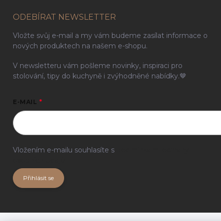
ODEBÍRAT NEWSLETTER
Vložte svůj e-mail a my vám budeme zasílat informace o
nových produktech na našem e-shopu.
V newsletteru vám pošleme novinky, inspiraci pro
stolování, tipy do kuchyně i zvýhodněné nabídky.🤎
E-MAIL
Vložením e-mailu souhlasíte s
podmínkami ochrany
osobních údajů
Přihlásit se