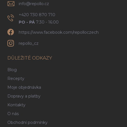
info
@
repollo.cz
+420 730 870 710
PO - PÁ
7:30 - 16:00
https://www.facebook.com/repolloczech
repollo_cz
DŮLEŽITÉ ODKAZY
Blog
Recepty
Moje objednávka
Dopravy a platby
Kontakty
O nás
Obchodní podmínky