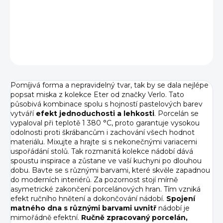
DETAILNÍ INFORMACE
ZEPTAT SE
HLÍDAT
Pomíjivá forma a nepravidelný tvar, tak by se dala nejlépe
popsat miska z kolekce Eter od značky Verlo. Tato
působivá kombinace spolu s hojností pastelových barev
vytváří
efekt jednoduchosti a lehkosti
. Porcelán se
vypaloval při teplotě 1 380 °C, proto garantuje vysokou
odolnosti proti škrábancům i zachování všech hodnot
materiálu. Mixujte a hrajte si s nekonečnými variacemi
uspořádání stolů. Tak rozmanitá kolekce nádobí dává
spoustu inspirace a zůstane ve vaší kuchyni po dlouhou
dobu. Bavte se s různými barvami, které skvěle zapadnou
do moderních interiérů. Za pozornost stojí mírně
asymetrické zakončení porcelánových hran. Tím vzniká
efekt ručního hnětení a dokončování nádobí.
Spojení
matného dna s různými barvami uvnitř
nádobí je
mimořádně efektní.
Ručně zpracovaný porcelán,