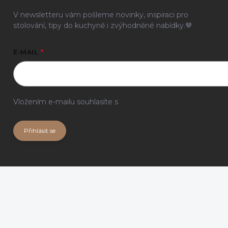
V newsletteru vám pošleme novinky, inspiraci pro
stolování, tipy do kuchyně i zvýhodněné nabídky.🤎
E-MAIL
Vložením e-mailu souhlasíte s
podmínkami ochrany
osobních údajů
Přihlásit se