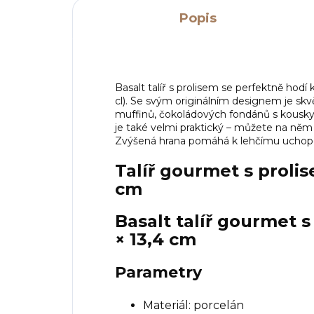
Popis
Basalt talíř s prolisem se perfektně hodí 
cl). Se svým originálním designem je skv
muffinů, čokoládových fondánů s kousky 
je také velmi praktický – můžete na něm jí
Zvýšená hrana pomáhá k lehčímu uchopen
Talíř gourmet s prolis
cm
Basalt talíř gourmet s
× 13,4 cm
Parametry
Materiál: porcelán