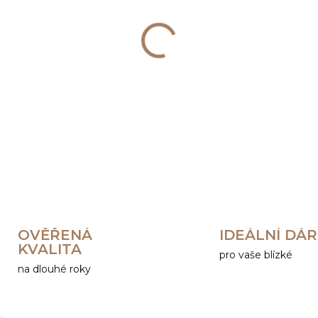
−
+
DETAILNÍ INFORMACE
OVĚŘENÁ
IDEÁLNÍ DÁ
KVALITA
pro vaše blízké
na dlouhé roky