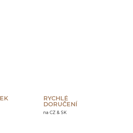
Přidat do košíku
ZEPTAT SE
HLÍDAT
REK
RYCHLÉ
DORUČENÍ
na CZ & SK