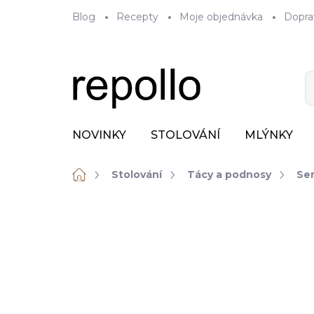
Přejít
Blog
Recepty
Moje objednávka
Dopra
na
obsah
NOVINKY
STOLOVÁNÍ
MLÝNKY
Domů
Stolování
Tácy a podnosy
Ser
ZNAČKA:
REVOL