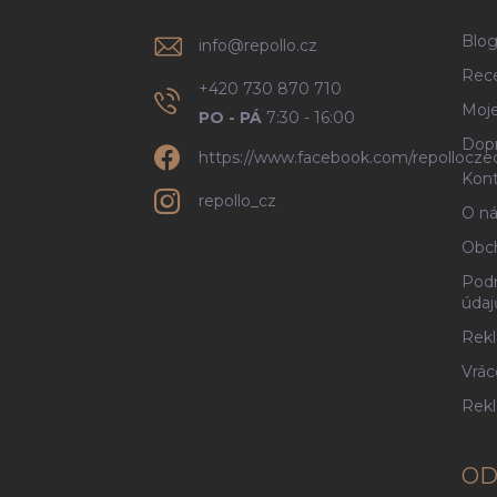
Blo
info
@
repollo.cz
Rec
+420 730 870 710
Moje
PO - PÁ
7:30 - 16:00
Dopr
https://www.facebook.com/repollocze
Kont
repollo_cz
O ná
Obc
Podm
údaj
Rekl
Vrác
Rek
OD