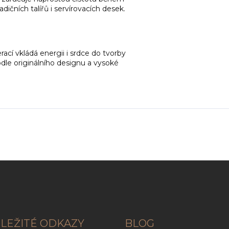
radičních talířů i servírovacích desek.
cí vkládá energii i srdce do tvorby
dle originálního designu a vysoké
LEŽITÉ ODKAZY
BLOG