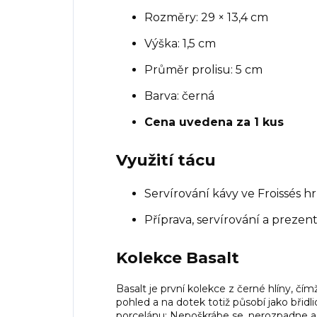
Rozměry: 29 × 13,4 cm
Výška: 1,5 cm
Průměr prolisu: 5 cm
Barva: černá
Cena uvedena za 1 kus
Využití tácu
Servírování kávy ve Froissés hr
Příprava, servírování a prezent
Kolekce Basalt
Basalt je první kolekce z černé hlíny, č
pohled a na dotek totiž působí jako břidl
porcelánu: Nepoškrábe se, nerozpadne a