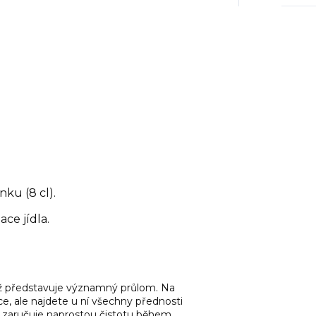
nku (8 cl).
ace jídla.
ímž představuje významný průlom. Na
ice, ale najdete u ní všechny přednosti
 zaručuje naprostou čistotu během