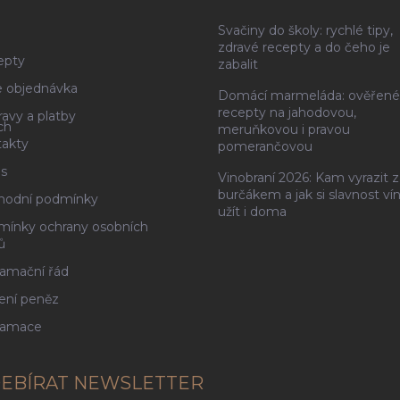
Svačiny do školy: rychlé tipy,
g
zdravé recepty a do čeho je
epty
zabalit
 objednávka
Domácí marmeláda: ověřené
recepty na jahodovou,
avy a platby
ch
meruňkovou i pravou
akty
pomerančovou
s
Vinobraní 2026: Kam vyrazit z
burčákem a jak si slavnost ví
hodní podmínky
užít i doma
ínky ochrany osobních
ů
amační řád
ení peněz
lamace
EBÍRAT NEWSLETTER