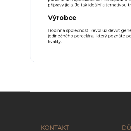
přípravy jídla. Je tak ideální alternativou t
Výrobce
Rodinná společnost Revol už devět genera
jedinečného porcelánu, který poznáte po
kvality.
Z
á
p
a
t
í
KONTAKT
DŮ