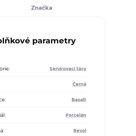
Značka
lňkové parametry
orie
:
Servírovací tácy
Černá
ce
:
Basalt
ál
:
Porcelán
a
:
Revol