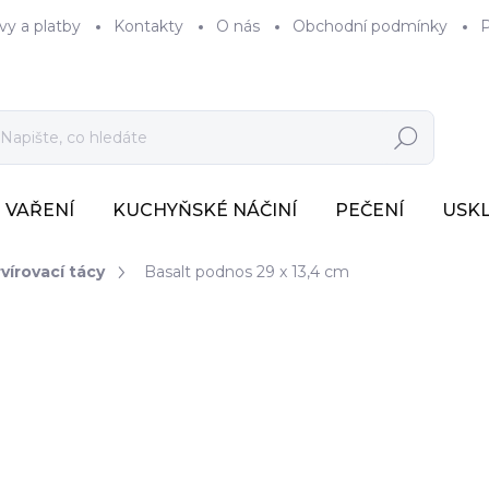
vy a platby
Kontakty
O nás
Obchodní podmínky
P
Hledat
VAŘENÍ
KUCHYŇSKÉ NÁČINÍ
PEČENÍ
USK
vírovací tácy
Basalt podnos 29 x 13,4 cm
707 Kč
584 Kč bez DPH
Měrná
SKLADEM U DODAVATE
cena: