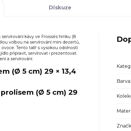
Diskuze
k servírování kávy ve Froissés hrnku (8
Dop
ělou volbou na servírování mini dezertů,
ovoce. Tento talíř s vysokou odolností
dlo připravit, servírovat i prezentovat.
í a servírování.
Kateg
em (Ø 5 cm) 29 × 13,4
Barva
:
 prolisem (Ø 5 cm) 29
Kolek
Materi
Značk