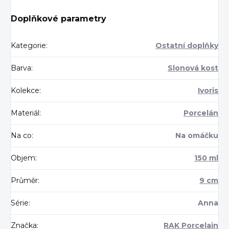
Doplňkové parametry
Kategorie
:
Ostatní doplňky
Barva
:
Slonová kost
Kolekce
:
Ivoris
Materiál
:
Porcelán
Na co
:
Na omáčku
Objem
:
150 ml
Průměr
:
9 cm
Série
:
Anna
Značka
:
RAK Porcelain