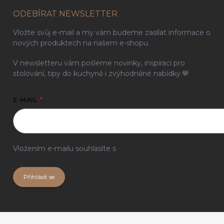
ODEBÍRAT NEWSLETTER
Vložte svůj e-mail a my vám budeme zasílat informace o
nových produktech na našem e-shopu.
V newsletteru vám pošleme novinky, inspiraci pro
stolování, tipy do kuchyně i zvýhodněné nabídky.🤎
E-MAIL
Vložením e-mailu souhlasíte s
podmínkami ochrany
osobních údajů
Přihlásit se