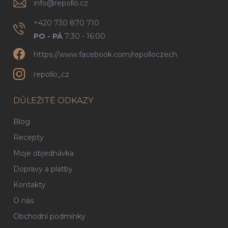
info
@
repollo.cz
+420 730 870 710
PO - PÁ
7:30 - 16:00
https://www.facebook.com/repolloczech
repollo_cz
DŮLEŽITÉ ODKAZY
Blog
Recepty
Moje objednávka
Dopravy a platby
Kontakty
O nás
Obchodní podmínky