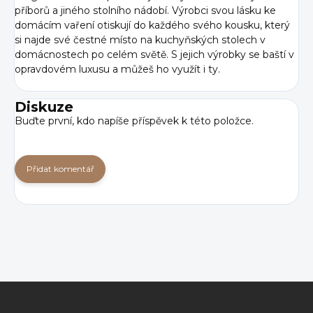
příborů a jiného stolního nádobí. Výrobci svou lásku ke
domácím vaření otiskují do každého svého kousku, který
si najde své čestné místo na kuchyňských stolech v
domácnostech po celém světě. S jejich výrobky se baští v
opravdovém luxusu a můžeš ho využít i ty.
Diskuze
Buďte první, kdo napíše příspěvek k této položce.
Přidat komentář
Z
á