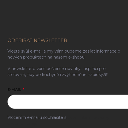
ODEBÍRAT NEWSLETTER
Vložte svůj e-mail a my vám budeme zasílat informace o
nových produktech na našem e-shopu.
V newsletteru vám pošleme novinky, inspiraci pro
stolování, tipy do kuchyně i zvýhodněné nabídky.🤎
E-MAIL
Vložením e-mailu souhlasíte s
podmínkami ochrany
osobních údajů