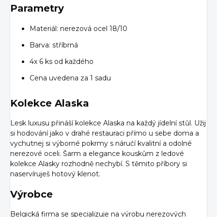
Parametry
Materiál: nerezová ocel 18/10
Barva: stříbrná
4x 6 ks od každého
Cena uvedena za 1 sadu
Kolekce Alaska
Lesk luxusu přináší kolekce Alaska na každý jídelní stůl. Užij
si hodování jako v drahé restauraci přímo u sebe doma a
vychutnej si výborné pokrmy s náručí kvalitní a odolné
nerezové oceli. Šarm a elegance kouskům z ledové
kolekce Alasky rozhodně nechybí. S těmito příbory si
naservíruješ hotový klenot.
Výrobce
Belgická firma se specializuje na výrobu nerezových