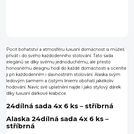
DETAILNÍ INFORMACE
ZEPTAT SE
HLÍDAT
Pocit bohatství a atmosféru luxusní domácnost si můžeš
přivát i do svého každodenního stolování. Tato sada
elegánů se díky svému jednoduchému, ale přesto
honosnému designu hodí do každé domácnosti a oceníte
ji při každodenním i slavnostním stolování. Alaska svým
ledovým šarmem a čistými liniemi obohatí jakékoliv
hodování. Navíc své uplatnění najde i jako stylový dárek
díky luxusní dárkové krabičce.
24dílná sada 4x 6 ks – stříbrná
Alaska 24dílná sada 4x 6 ks –
stříbrná