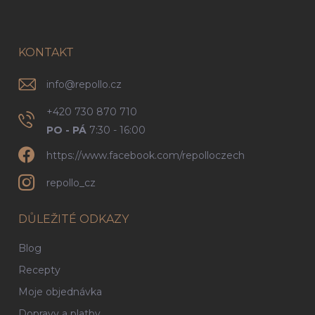
p
a
t
í
KONTAKT
info
@
repollo.cz
+420 730 870 710
PO - PÁ
7:30 - 16:00
https://www.facebook.com/repolloczech
repollo_cz
DŮLEŽITÉ ODKAZY
Blog
Recepty
Moje objednávka
Dopravy a platby