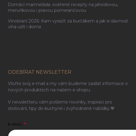
Domácí marmeláda: ověřené recepty na jahodovou,
meruňkovou i pravou pomerančovou
Vinobraní 2026: Kam vyrazit za burčákem a jak si slavnost
vína užít i doma
ODEBÍRAT NEWSLETTER
Vložte svůj e-mail a my vám budeme zasílat informace o
nových produktech na našem e-shopu.
V newsletteru vám pošleme novinky, inspiraci pro
stolování, tipy do kuchyně i zvýhodněné nabídky.🤎
E-MAIL