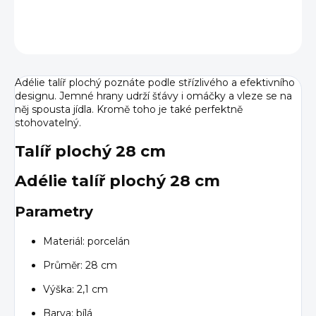
DETAILNÍ INFORMACE
ZEPTAT SE
HLÍDAT
Adélie talíř plochý poznáte podle střízlivého a efektivního
designu. Jemné hrany udrží šťávy i omáčky a vleze se na
něj spousta jídla. Kromě toho je také perfektně
stohovatelný.
Talíř plochý 28 cm
Adélie talíř plochý 28 cm
Parametry
Materiál: porcelán
Průměr: 28 cm
Výška: 2,1 cm
Barva: bílá