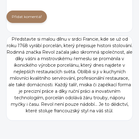
Přidat komentář
Představte si malou dílnu v srdci Francie, kde se už od
roku 1768 vyrábí porcelán, který přepisuje historii stolování.
Rodinná značka Revol začala jako skromná společnost, ale
díky vášni a mistrovskému řemeslu se proměnila v
ikonického výrobce porcelánu, který dnes najdete v
nejlepších restauracích světa. Oblíbili si ji v kuchyních
milovníci kvalitního servírování, profesionální restaurace,
ale také domácnosti. Každý talíř, miska či zapékací forma
je precizní práce a díky ruční práci a inovativním
technologiím, porcelán odolává žáru trouby, náporu
myčky i času. Revol není pouze nádobí... Je to dědictví,
které stoluje francouzský styl na váš stůl.