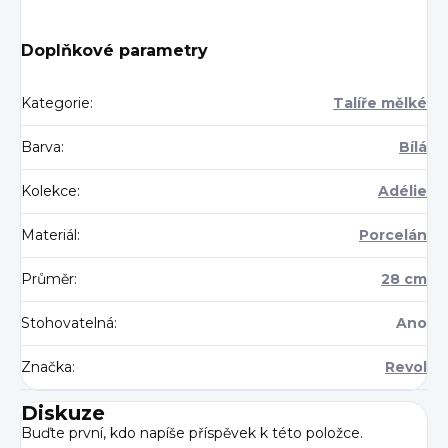
Doplňkové parametry
Kategorie
:
Talíře mělké
Barva
:
Bílá
Kolekce
:
Adélie
Materiál
:
Porcelán
Průměr
:
28 cm
Stohovatelná
:
Ano
Značka
:
Revol
Diskuze
Buďte první, kdo napíše příspěvek k této položce.