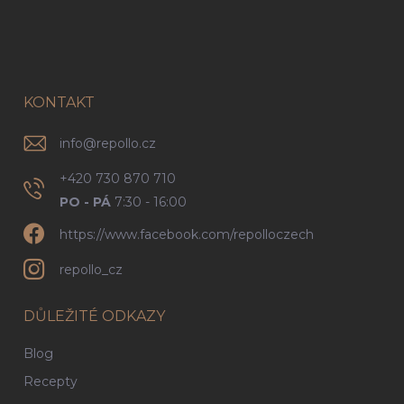
Z
á
p
a
t
í
KONTAKT
info
@
repollo.cz
+420 730 870 710
PO - PÁ
7:30 - 16:00
https://www.facebook.com/repolloczech
repollo_cz
DŮLEŽITÉ ODKAZY
Blog
Recepty