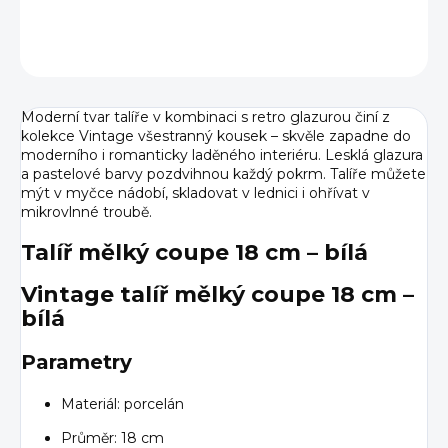
DETAILNÍ INFORMACE
ZEPTAT SE
HLÍDAT
Moderní tvar talíře v kombinaci s retro glazurou činí z
kolekce Vintage všestranný kousek – skvěle zapadne do
moderního i romanticky laděného interiéru. Lesklá glazura
a pastelové barvy pozdvihnou každý pokrm. Talíře můžete
mýt v myčce nádobí, skladovat v lednici i ohřívat v
mikrovlnné troubě.
Talíř mělký coupe 18 cm – bílá
Vintage talíř mělký coupe 18 cm –
bílá
Parametry
Materiál: porcelán
Průměr: 18 cm