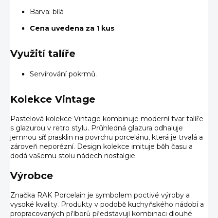
Barva: bílá
Cena uvedena za 1 kus
Využití talíře
Servírování pokrmů.
Kolekce Vintage
Pastelová kolekce Vintage kombinuje moderní tvar talíře
s glazurou v retro stylu. Průhledná glazura odhaluje
jemnou síť prasklin na povrchu porcelánu, která je trvalá a
zároveň neporézní. Design kolekce imituje běh času a
dodá vašemu stolu nádech nostalgie.
Výrobce
Značka RAK Porcelain je symbolem poctivé výroby a
vysoké kvality. Produkty v podobě kuchyňského nádobí a
propracovaných příborů představují kombinaci dlouhé