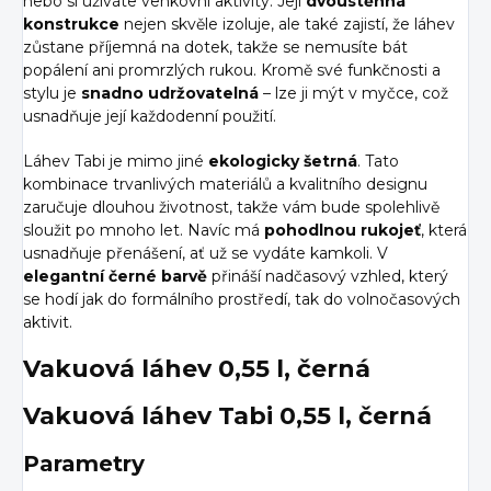
nebo si užíváte venkovní aktivity. Její
dvoustěnná
konstrukce
nejen skvěle izoluje, ale také zajistí, že láhev
zůstane příjemná na dotek, takže se nemusíte bát
popálení ani promrzlých rukou. Kromě své funkčnosti a
stylu je
snadno udržovatelná
– lze ji mýt v myčce, což
usnadňuje její každodenní použití.
Láhev Tabi je mimo jiné
ekologicky šetrná
. Tato
kombinace trvanlivých materiálů a kvalitního designu
zaručuje dlouhou životnost, takže vám bude spolehlivě
sloužit po mnoho let. Navíc má
pohodlnou rukojeť
, která
usnadňuje přenášení, ať už se vydáte kamkoli. V
elegantní černé barvě
přináší nadčasový vzhled, který
se hodí jak do formálního prostředí, tak do volnočasových
aktivit.
Vakuová láhev 0,55 l, černá
Vakuová láhev Tabi 0,55 l, černá
Parametry