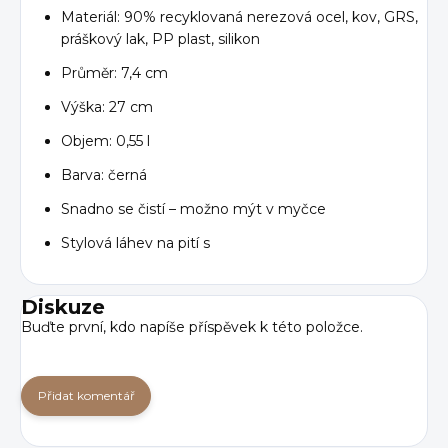
Materiál:
90% recyklovaná nerezová ocel, kov, GRS,
práškový lak, PP plast, silikon
Průměr: 7,4 cm
Výška: 27 cm
Objem: 0,55 l
Barva: černá
Snadno se čistí – m
ožno mýt v myčce
Stylová láhev na pití s
Diskuze
Buďte první, kdo napíše příspěvek k této položce.
Přidat komentář