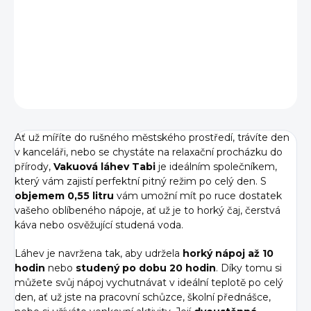
Ve vakuové láhvi Tabi 0,55 l vydrží horký nápoj až 10 hodin
nebo studený po dobu 20 hodin.
DETAILNÍ INFORMACE
ZEPTAT SE
HLÍDAT
Ať už míříte do rušného městského prostředí, trávíte den
v kanceláři, nebo se chystáte na relaxační procházku do
přírody,
Vakuová láhev Tabi
je ideálním společníkem,
který vám zajistí perfektní pitný režim po celý den. S
objemem 0,55 litru
vám umožní mít po ruce dostatek
vašeho oblíbeného nápoje, ať už je to horký čaj, čerstvá
káva nebo osvěžující studená voda.
Láhev je navržena tak, aby udržela
horký nápoj až 10
hodin
nebo
studený po dobu 20 hodin
. Díky tomu si
můžete svůj nápoj vychutnávat v ideální teplotě po celý
den, ať už jste na pracovní schůzce, školní přednášce,