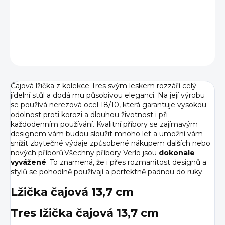
DETAILNÍ INFORMACE
ZEPTAT SE
HLÍDAT
Čajová lžička z kolekce Tres svým leskem rozzáří celý
jídelní stůl a dodá mu působivou eleganci. Na její výrobu
se používá nerezová ocel 18/10, která garantuje vysokou
odolnost proti korozi a dlouhou životnost i při
každodenním používání. Kvalitní příbory se zajímavým
designem vám budou sloužit mnoho let a umožní vám
snížit zbytečné výdaje způsobené nákupem dalších nebo
nových příborů.Všechny příbory Verlo jsou
dokonale
vyvážené
. To znamená, že i přes rozmanitost designů a
stylů se pohodlně používají a perfektně padnou do ruky.
Lžička čajová 13,7 cm
Tres lžička čajová 13,7 cm