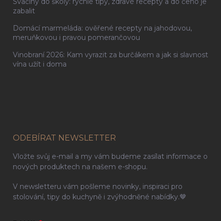
Svačiny do školy: rychlé tipy, zdravé recepty a do čeho je
zabalit
Domácí marmeláda: ověřené recepty na jahodovou,
meruňkovou i pravou pomerančovou
Vinobraní 2026: Kam vyrazit za burčákem a jak si slavnost
vína užít i doma
ODEBÍRAT NEWSLETTER
Vložte svůj e-mail a my vám budeme zasílat informace o
nových produktech na našem e-shopu.
V newsletteru vám pošleme novinky, inspiraci pro
stolování, tipy do kuchyně i zvýhodněné nabídky.🤎