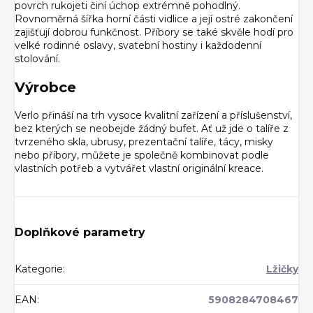
povrch rukojeti činí úchop extrémně pohodlný.
Rovnoměrná šířka horní části vidlice a její ostré zakončení
zajišťují dobrou funkčnost. Příbory se také skvěle hodí pro
velké rodinné oslavy, svatební hostiny i každodenní
stolování.
Výrobce
Verlo přináší na trh vysoce kvalitní zařízení a příslušenství,
bez kterých se neobejde žádný bufet. Ať už jde o talíře z
tvrzeného skla, ubrusy, prezentační talíře, tácy, misky
nebo příbory, můžete je společně kombinovat podle
vlastních potřeb a vytvářet vlastní originální kreace.
Doplňkové parametry
Kategorie
:
Lžičky
EAN
:
5908284708467