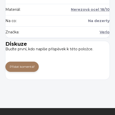
Materiál
:
Nerezová ocel 18/10
Na co
:
Na dezerty
Značka
:
Verlo
Diskuze
Buďte první, kdo napíše příspěvek k této položce.
Přidat komentář
Z