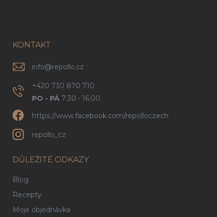
á
p
a
t
í
KONTAKT
info
@
repollo.cz
+420 730 870 710
PO - PÁ
7:30 - 16:00
https://www.facebook.com/repolloczech
repollo_cz
DŮLEŽITÉ ODKAZY
Blog
Recepty
Moje objednávka