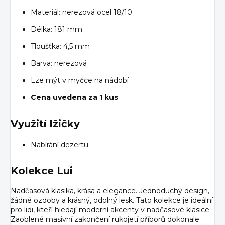
Materiál: nerezová ocel 18/10
Délka: 181 mm
Tloušťka: 4,5 mm
Barva: nerezová
Lze mýt v myčce na nádobí
Cena uvedena za 1 kus
Využití lžičky
Nabírání dezertu.
Kolekce Lui
Nadčasová klasika, krása a elegance. Jednoduchý design,
žádné ozdoby a krásný, odolný lesk. Tato kolekce je ideální
pro lidi, kteří hledají moderní akcenty v nadčasové klasice.
Zaoblené masivní zakončení rukojetí příborů dokonale