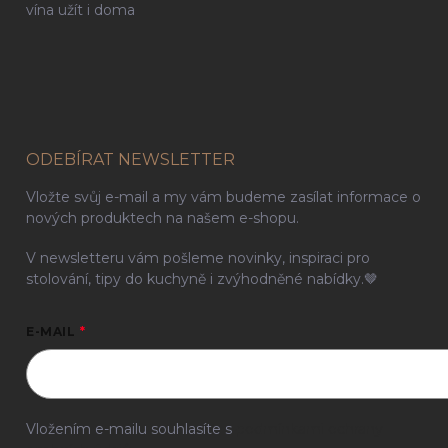
vína užít i doma
ODEBÍRAT NEWSLETTER
Vložte svůj e-mail a my vám budeme zasílat informace o
nových produktech na našem e-shopu.
V newsletteru vám pošleme novinky, inspiraci pro
stolování, tipy do kuchyně i zvýhodněné nabídky.🤎
E-MAIL
Vložením e-mailu souhlasíte s
podmínkami ochrany