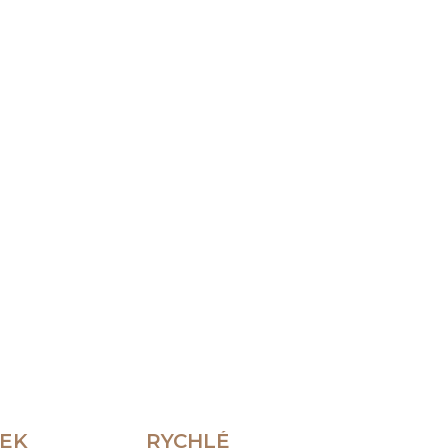
Přidat do košíku
ZEPTAT SE
HLÍDAT
REK
RYCHLÉ