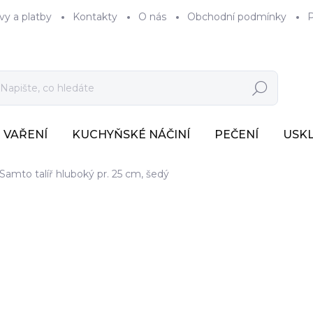
vy a platby
Kontakty
O nás
Obchodní podmínky
P
Hledat
VAŘENÍ
KUCHYŇSKÉ NÁČINÍ
PEČENÍ
USK
Samto talíř hluboký pr. 25 cm, šedý
538 Kč
445 Kč bez DPH
Měrná
SKLADEM
(>7 KS)
cena: