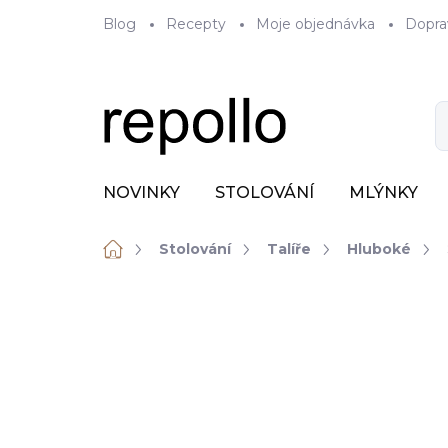
Přejít
Blog
Recepty
Moje objednávka
Dopra
na
obsah
NOVINKY
STOLOVÁNÍ
MLÝNKY
Domů
Stolování
Talíře
Hluboké
ZNAČKA:
VERLO