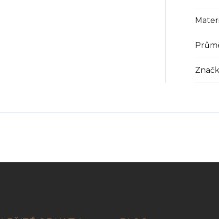
Materi
Prům
Značk