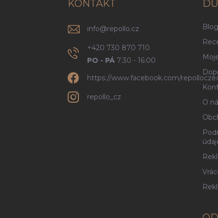
í
KONTAKT
DŮ
Blo
info
@
repollo.cz
Rec
+420 730 870 710
Moje
PO - PÁ
7:30 - 16:00
Dopr
https://www.facebook.com/repollocze
Kont
repollo_cz
O ná
Obc
Podm
údaj
Rekl
Vrác
Rek
OD