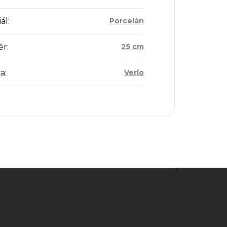
ál
:
Porcelán
ěr
:
25 cm
a
:
Verlo