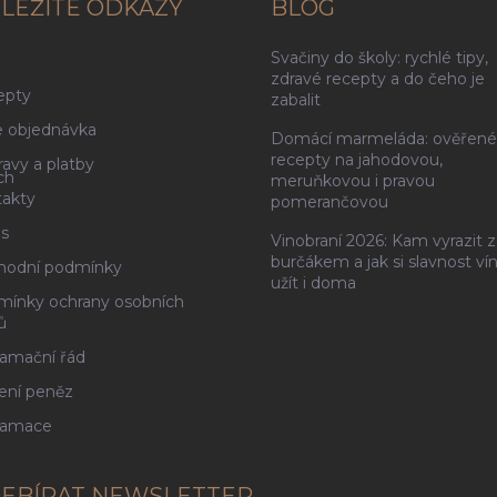
LEŽITÉ ODKAZY
BLOG
Svačiny do školy: rychlé tipy,
g
zdravé recepty a do čeho je
epty
zabalit
 objednávka
Domácí marmeláda: ověřené
recepty na jahodovou,
avy a platby
ch
meruňkovou i pravou
akty
pomerančovou
s
Vinobraní 2026: Kam vyrazit z
burčákem a jak si slavnost ví
hodní podmínky
užít i doma
ínky ochrany osobních
ů
amační řád
ení peněz
lamace
EBÍRAT NEWSLETTER