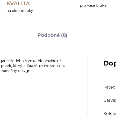
KVALITA
pro vaše blízké
na dlouhé roky
Podobné (8)
egancí šedého šarmu. Nepravidelně
Dop
rvek, který zdůrazňuje individualitu
jedinečný design
Kateg
Barva
:
Kolek