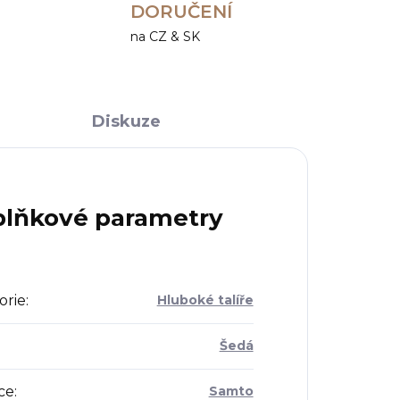
DORUČENÍ
na CZ & SK
Diskuze
lňkové parametry
orie
:
Hluboké talíře
Šedá
ce
:
Samto