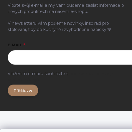
Vložte svůj e-mail a my vám budeme zasílat informace o
nových produktech na našem e-shopu.
V newsletteru vám pošleme novinky, inspiraci pro
stolování, tipy do kuchyně i zvýhodněné nabídky.🤎
E-MAIL
Vložením e-mailu souhlasíte s
podmínkami ochrany
osobních údajů
Přihlásit se