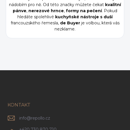
nádobím pro ně. Od této značky můžete čekat
kvalitní
pánve
,
nerezové
hrnce
,
formy
na
pečení
. Pokud
hledáte spolehlivé
kuchyňské nástroje s duší
francouzského řemesla,
de Buyer
je volbou, která vás
nezklame.
Z
á
p
a
t
í
KONTAKT
info
@
repollo.cz
+420 730 870 710