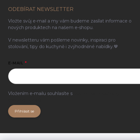
ODEBÍRAT NEWSLETTER
Vložte svůj e-mail a my vám budeme zasílat informace o
nových produktech na našem e-shopu.
V newsletteru vám pošleme novinky, inspiraci pro
stolování, tipy do kuchyně i zvýhodněné nabídky.🤎
E-MAIL
Vložením e-mailu souhlasíte s
podmínkami ochrany
osobních údajů
Přihlásit se