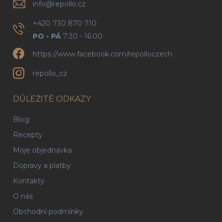
info
@
repollo.cz
+420 730 870 710
PO - PÁ
7:30 - 16:00
https://www.facebook.com/repolloczech
repollo_cz
DŮLEŽITÉ ODKAZY
Blog
Recepty
Moje objednávka
Dopravy a platby
Kontakty
O nás
Obchodní podmínky