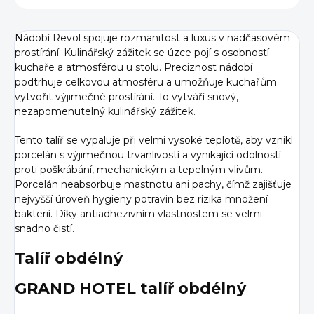
Nádobí Revol spojuje rozmanitost a luxus v nadčasovém
prostírání. Kulinářský zážitek se úzce pojí s osobností
kuchaře a atmosférou u stolu. Preciznost nádobí
podtrhuje celkovou atmosféru a umožňuje kuchařům
vytvořit výjimečné prostírání. To vytváří snový,
nezapomenutelný kulinářský zážitek.
Tento talíř se vypaluje při velmi vysoké teplotě, aby vznikl
porcelán s výjimečnou trvanlivostí a vynikající odolností
proti poškrábání, mechanickým a tepelným vlivům.
Porcelán neabsorbuje mastnotu ani pachy, čímž zajišťuje
nejvyšší úroveň hygieny potravin bez rizika množení
bakterií. Díky antiadhezivním vlastnostem se velmi
snadno čistí.
Talíř obdélný
GRAND HOTEL talíř obdélný