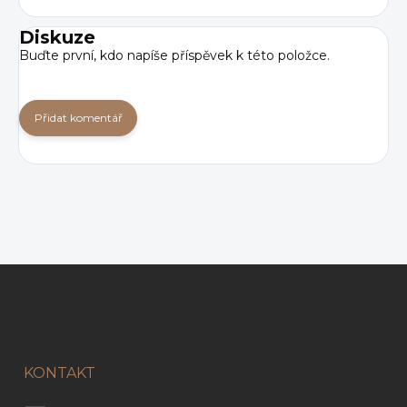
Diskuze
Buďte první, kdo napíše příspěvek k této položce.
Přidat komentář
Z
á
p
a
t
í
KONTAKT