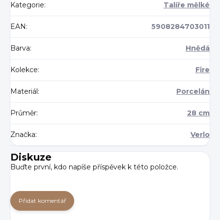
Kategorie
:
Talíře mělké
EAN
:
5908284703011
Barva
:
Hnědá
Kolekce
:
Fire
Materiál
:
Porcelán
Průměr
:
28 cm
Značka
:
Verlo
Diskuze
Buďte první, kdo napíše příspěvek k této položce.
Přidat komentář