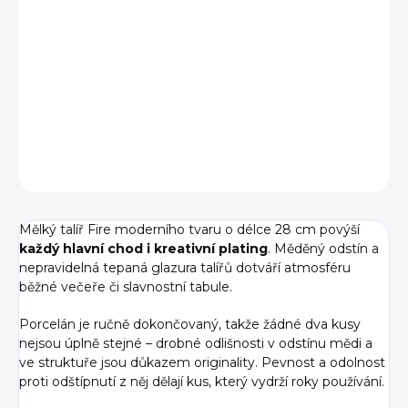
−
+
Přidat do košíku
Mělký talíř Fire moderního tvaru ⌀ 28 cm pro hlavní chody
a detailní plating. Ručně zpracovaný porcelán.
DETAILNÍ INFORMACE
ZEPTAT SE
HLÍDAT
Mělký talíř Fire moderního tvaru o délce 28 cm povýší
každý hlavní chod i kreativní plating
. Měděný odstín a
nepravidelná tepaná glazura talířů dotváří atmosféru
běžné večeře či slavnostní tabule.
Porcelán je ručně dokončovaný, takže žádné dva kusy
nejsou úplně stejné – drobné odlišnosti v odstínu mědi a
ve struktuře jsou důkazem originality. Pevnost a odolnost
proti odštípnutí z něj dělají kus, který vydrží roky používání.