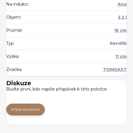
Na indukci
:
Ano
Objem
:
2,2 l
Průměr
:
16 cm
Typ
:
Rendlík
Výška
:
11 cm
Značka
:
TOMGAST
Diskuze
Buďte první, kdo napíše příspěvek k této položce.
Přidat komentář