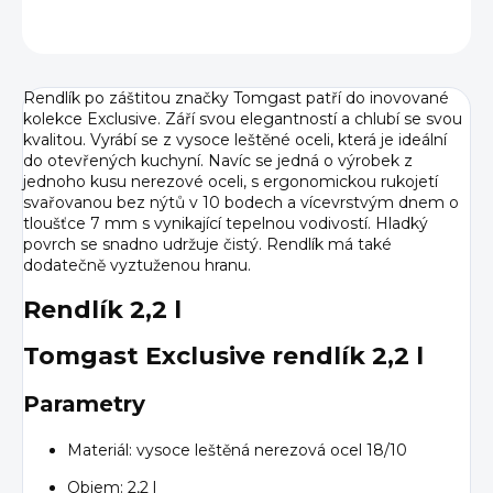
ZEPTAT SE
HLÍDAT
Rendlík po záštitou značky Tomgast patří do inovované
kolekce Exclusive. Září svou elegantností a chlubí se svou
kvalitou. Vyrábí se z vysoce leštěné oceli, která je ideální
do otevřených kuchyní. Navíc se jedná o výrobek z
jednoho kusu nerezové oceli, s ergonomickou rukojetí
svařovanou bez nýtů v 10 bodech a vícevrstvým dnem o
tloušťce 7 mm s vynikající tepelnou vodivostí. Hladký
povrch se snadno udržuje čistý. Rendlík má také
dodatečně vyztuženou hranu.
Rendlík 2,2 l
Tomgast Exclusive rendlík 2,2 l
Parametry
Materiál: vysoce leštěná nerezová ocel 18/10
Objem: 2,2 l