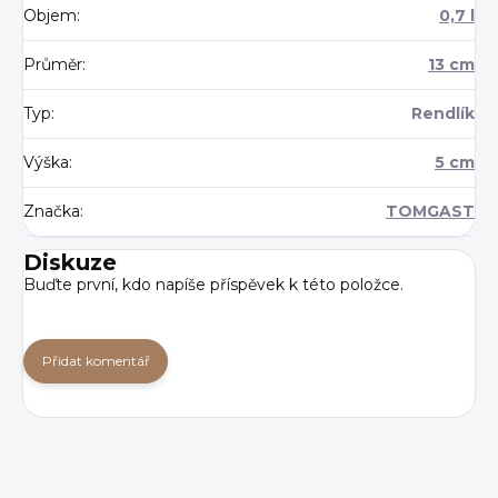
Objem
:
0,7 l
Průměr
:
13 cm
Typ
:
Rendlík
Výška
:
5 cm
Značka
:
TOMGAST
Diskuze
Buďte první, kdo napíše příspěvek k této položce.
Přidat komentář