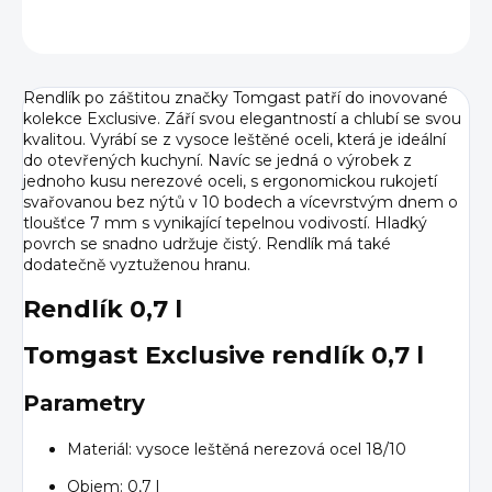
ZEPTAT SE
HLÍDAT
Rendlík po záštitou značky Tomgast patří do inovované
kolekce Exclusive. Září svou elegantností a chlubí se svou
kvalitou. Vyrábí se z vysoce leštěné oceli, která je ideální
do otevřených kuchyní. Navíc se jedná o výrobek z
jednoho kusu nerezové oceli, s ergonomickou rukojetí
svařovanou bez nýtů v 10 bodech a vícevrstvým dnem o
tloušťce 7 mm s vynikající tepelnou vodivostí. Hladký
povrch se snadno udržuje čistý. Rendlík má také
dodatečně vyztuženou hranu.
Rendlík 0,7 l
Tomgast Exclusive rendlík 0,7 l
Parametry
Materiál: vysoce leštěná nerezová ocel 18/10
Objem: 0,7 l