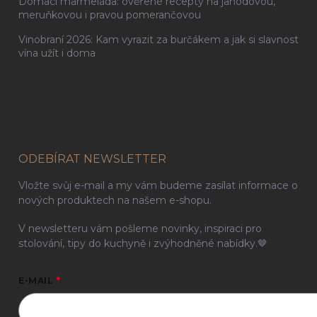
Domácí marmeláda: ověřené recepty na jahodovou,
meruňkovou i pravou pomerančovou
Vinobraní 2026: Kam vyrazit za burčákem a jak si slavnost
vína užít i doma
ODEBÍRAT NEWSLETTER
Vložte svůj e-mail a my vám budeme zasílat informace o
nových produktech na našem e-shopu.
V newsletteru vám pošleme novinky, inspiraci pro
stolování, tipy do kuchyně i zvýhodněné nabídky.🤎
E-MAIL