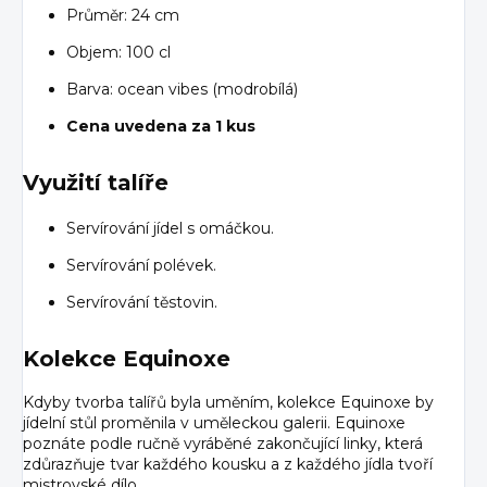
Průměr: 24 cm
Objem: 100 cl
Barva: ocean vibes (modrobílá)
Cena uvedena za 1 kus
Využití talíře
Servírování jídel s omáčkou.
Servírování polévek.
Servírování těstovin.
Kolekce Equinoxe
Kdyby tvorba talířů byla uměním, kolekce Equinoxe by
jídelní stůl proměnila v uměleckou galerii. Equinoxe
poznáte podle ručně vyráběné zakončující linky, která
zdůrazňuje tvar každého kousku a z každého jídla tvoří
mistrovské dílo.