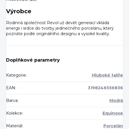
Výrobce
Rodinná společnost Revol už devět generací vkládá
energii i srdce do tvorby jedinečného porcelánu, který
poznáte podle originálního designu a vysoké kvality.
Doplňkové parametry
Kategorie
:
Hluboké talíře
EAN
:
3198246556836
Barva
:
Modrá
Kolekce
:
Equinoxe
Materiál
:
Porcelán