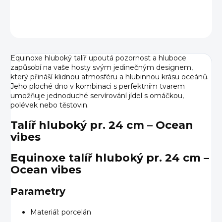
DETAILNÍ INFORMACE
ZEPTAT SE
HLÍDAT
Equinoxe hluboký talíř upoutá pozornost a hluboce
zapůsobí na vaše hosty svým jedinečným designem,
který přináší klidnou atmosféru a hlubinnou krásu oceánů.
Jeho ploché dno v kombinaci s perfektním tvarem
umožňuje jednoduché servírování jídel s omáčkou,
polévek nebo těstovin.
Talíř hluboký pr. 24 cm – Ocean
vibes
Equinoxe talíř hluboký pr. 24 cm –
Ocean vibes
Parametry
Materiál: porcelán