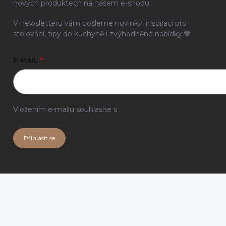
nových produktech na našem e-shopu.
V newsletteru vám pošleme novinky, inspiraci pro
stolování, tipy do kuchyně i zvýhodněné nabídky.🤎
E-MAIL
Vložením e-mailu souhlasíte s
podmínkami ochrany
osobních údajů
Přihlásit se