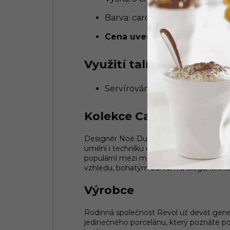
Barva: cardamom
Cena uvedena za 1 kus
Využití talíře
Servírování gurmánských salá
Kolekce Caractére
Designér Noé Duchaufour-Lawrance se roz
umění i techniku dohromady, a tak vznikla
populární mezi milovníky kvalitního sto
vzhledu, bohatým barvám a elegantnímu 
Výrobce
Rodinná společnost Revol už devět genera
jedinečného porcelánu, který poznáte po