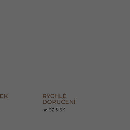
Přidat do košíku
ZEPTAT SE
HLÍDAT
REK
RYCHLÉ
DORUČENÍ
na CZ & SK