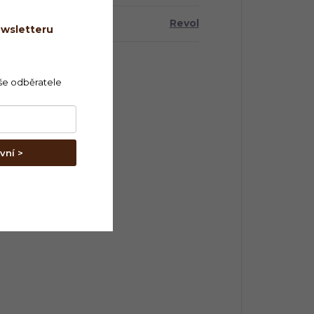
a
:
Revol
ewsletteru
še odběratele
vní >