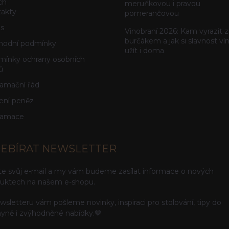
ch
meruňkovou i pravou
akty
pomerančovou
s
Vinobraní 2026: Kam vyrazit z
burčákem a jak si slavnost ví
hodní podmínky
užít i doma
ínky ochrany osobních
ů
amační řád
ení peněz
lamace
EBÍRAT NEWSLETTER
te svůj e-mail a my vám budeme zasílat informace o nových
uktech na našem e-shopu.
wsletteru vám pošleme novinky, inspiraci pro stolování, tipy do
yně i zvýhodněné nabídky.🤎