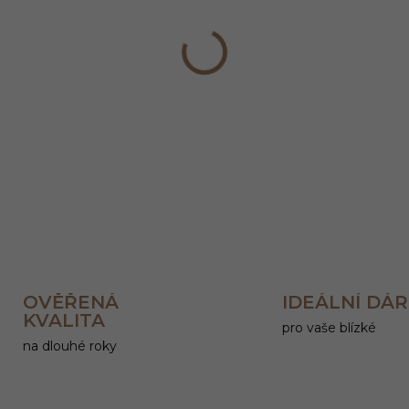
−
+
DETAILNÍ INFORMACE
OVĚŘENÁ
IDEÁLNÍ DÁ
KVALITA
pro vaše blízké
na dlouhé roky