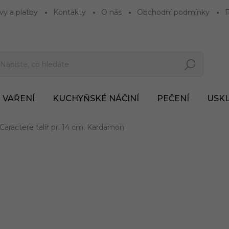
vy a platby
Kontakty
O nás
Obchodní podmínky
P
Hledat
VAŘENÍ
KUCHYŇSKÉ NÁČINÍ
PEČENÍ
USK
Caractere talíř pr. 14 cm, Kardamon
812 Kč
671 Kč bez DPH
Měrná
SKLADEM
(>7 KS)
cena: