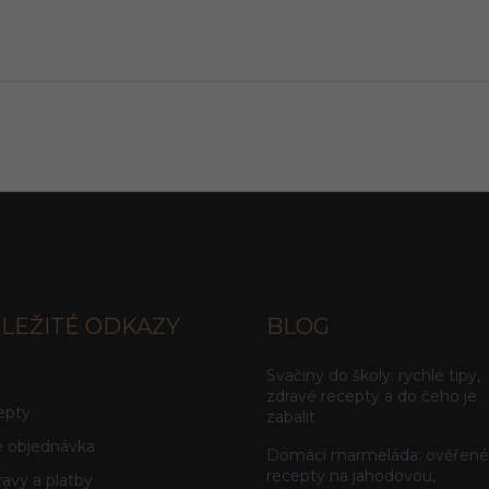
LEŽITÉ ODKAZY
BLOG
Svačiny do školy: rychlé tipy,
g
zdravé recepty a do čeho je
epty
zabalit
 objednávka
Domácí marmeláda: ověřené
recepty na jahodovou,
avy a platby