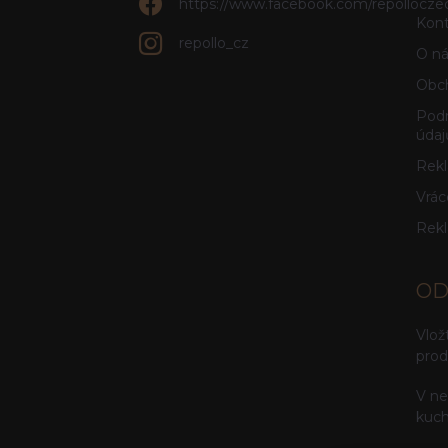
https://www.facebook.com/repollocze
Kont
repollo_cz
O ná
Obc
Podm
údaj
Rekl
Vrác
Rek
OD
Vlož
prod
V ne
kuch