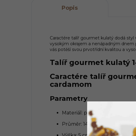
Popis
Caractére talíř gourmet kulatý dodá st
vysokým okrajem a nenápadným dnem př
vás potěší svou prvotřídní kvalitou a vys
Talíř gourmet kulatý
Caractére talíř gourme
cardamom
Parametry
Materiál: porcelán
Průměr: 14 cm
Výška: 5 cm