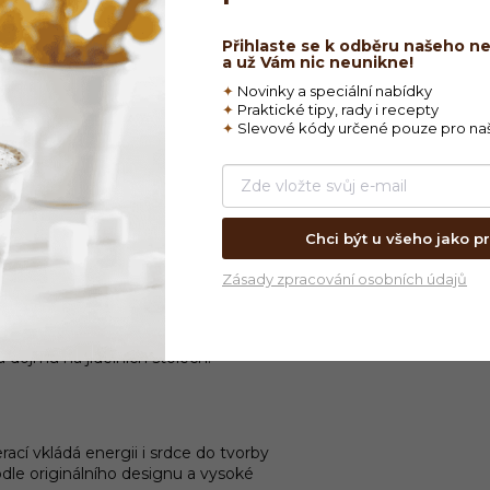
Značk
Přihlaste se k odběru našeho n
a už Vám nic neunikne!
✦
Novinky a speciální nabídky
✦
Praktické tipy, rady i recepty
✦
Slevové kódy určené pouze pro na
tů a dezertů.
Chci být u všeho jako pr
Zásady zpracování osobních údajů
hodl vytvořit design, který spojí
 kolekce Caractére. Ta se rychle stala
lování právě díky svému propracovanému
dojmu na jídelních stolech.
cí vkládá energii i srdce do tvorby
dle originálního designu a vysoké