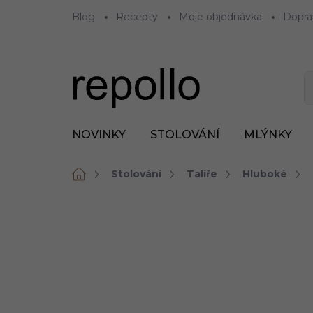
Přejít
Blog
Recepty
Moje objednávka
Dopra
na
obsah
NOVINKY
STOLOVÁNÍ
MLÝNKY
Domů
Stolování
Talíře
Hluboké
ZNAČKA:
REVOL