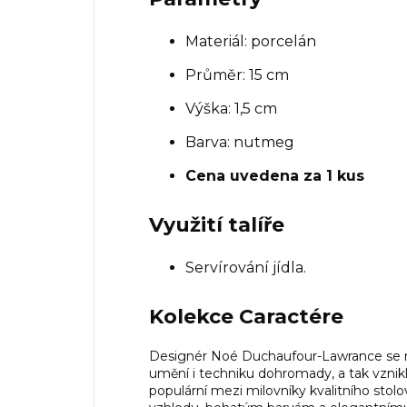
Materiál: porcelán
Průměr: 15 cm
Výška: 1,5 cm
Barva: nutmeg
Cena uvedena za 1 kus
Využití talíře
Servírování jídla.
Kolekce Caractére
Designér Noé Duchaufour-Lawrance se roz
umění i techniku dohromady, a tak vznikla
populární mezi milovníky kvalitního sto