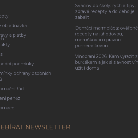
Svačiny do školy: rychlé tipy,
g
zdravé recepty a do čeho je
epty
zabalit
 objednávka
Domácí marmeláda: ověřené
recepty na jahodovou,
avy a platby
ch
meruňkovou i pravou
akty
pomerančovou
s
Vinobraní 2026: Kam vyrazit z
burčákem a jak si slavnost ví
hodní podmínky
užít i doma
ínky ochrany osobních
ů
amační řád
ení peněz
lamace
EBÍRAT NEWSLETTER