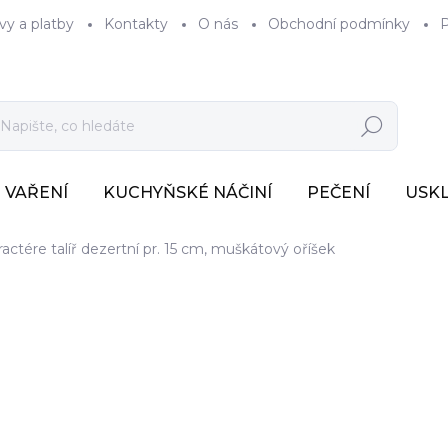
vy a platby
Kontakty
O nás
Obchodní podmínky
P
Hledat
VAŘENÍ
KUCHYŇSKÉ NÁČINÍ
PEČENÍ
USK
ractére talíř dezertní pr. 15 cm, muškátový oříšek
744 Kč
615 Kč bez DPH
Měrná
SKLADEM
(7 KS)
cena: