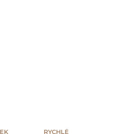
Přidat do košíku
ZEPTAT SE
HLÍDAT
REK
RYCHLÉ