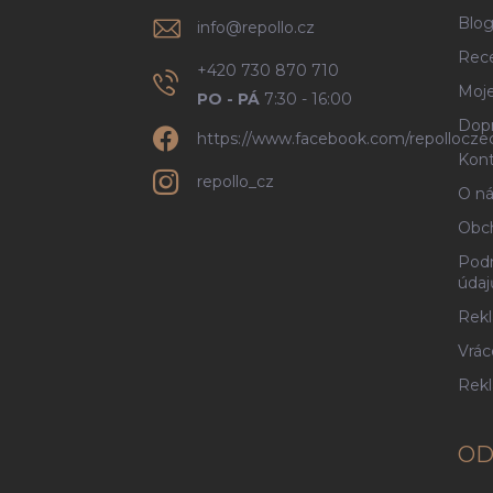
Blo
info
@
repollo.cz
Rec
+420 730 870 710
Moje
PO - PÁ
7:30 - 16:00
Dopr
https://www.facebook.com/repollocze
Kont
repollo_cz
O ná
Obc
Podm
údaj
Rekl
Vrác
Rek
OD