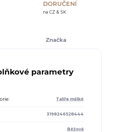
DORUČENÍ
na CZ & SK
Značka
lňkové parametry
orie
:
Talíře mělké
3198246528444
Béžová