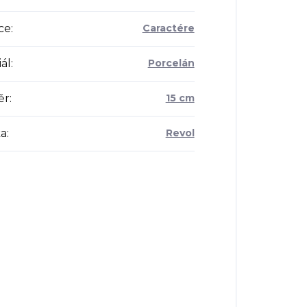
ce
:
Caractére
ál
:
Porcelán
ěr
:
15 cm
a
:
Revol