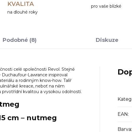
KVALITA
pro vaše blízké
na dlouhé roky
Podobné (8)
Diskuze
čnosti celé společnosti Revol. Stejně
Dop
oé Duchaufour-Lawrance inspiroval
teriálu a rodinným know-how. Talíř
kulinářské kreace, neboť na něm
prvotřídní kvalitou a vysokou odolností.
Kateg
nutmeg
EAN
:
 15 cm – nutmeg
Barva
: