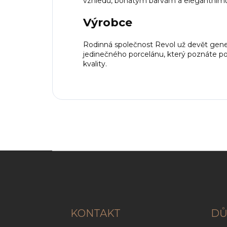
vzhledu, bohatým barvám a elegantnímu 
Výrobce
Rodinná společnost Revol už devět genera
jedinečného porcelánu, který poznáte po
kvality.
Z
á
p
a
t
í
KONTAKT
DŮ