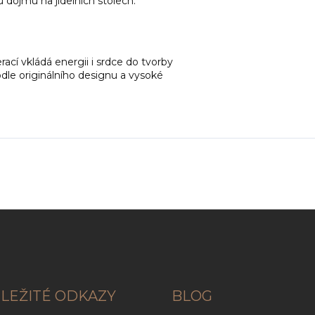
dojmu na jídelních stolech.
cí vkládá energii i srdce do tvorby
dle originálního designu a vysoké
LEŽITÉ ODKAZY
BLOG