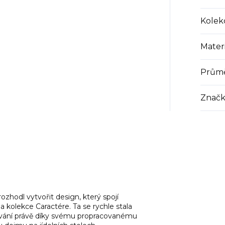
Kolek
Materi
Prům
Značk
hodl vytvořit design, který spojí
 kolekce Caractére. Ta se rychle stala
lování právě díky svému propracovanému