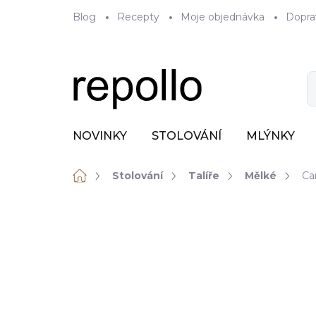
Přejít
Blog
Recepty
Moje objednávka
Dopra
na
obsah
NOVINKY
STOLOVÁNÍ
MLÝNKY
Domů
Stolování
Talíře
Mělké
Ca
ZNAČKA:
REVOL