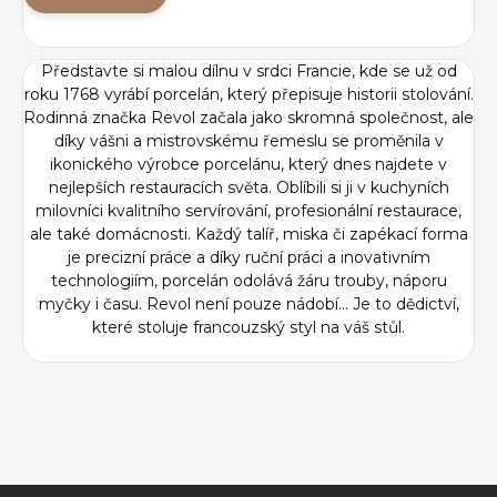
Představte si malou dílnu v srdci Francie, kde se už od
roku 1768 vyrábí porcelán, který přepisuje historii stolování.
Rodinná značka Revol začala jako skromná společnost, ale
díky vášni a mistrovskému řemeslu se proměnila v
ikonického výrobce porcelánu, který dnes najdete v
nejlepších restauracích světa. Oblíbili si ji v kuchyních
milovníci kvalitního servírování, profesionální restaurace,
ale také domácnosti. Každý talíř, miska či zapékací forma
je precizní práce a díky ruční práci a inovativním
technologiím, porcelán odolává žáru trouby, náporu
myčky i času. Revol není pouze nádobí... Je to dědictví,
které stoluje francouzský styl na váš stůl.
Z