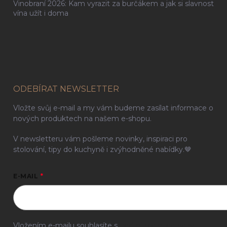
Vinobraní 2026: Kam vyrazit za burčákem a jak si slavnost
vína užít i doma
ODEBÍRAT NEWSLETTER
Vložte svůj e-mail a my vám budeme zasílat informace o
nových produktech na našem e-shopu.
V newsletteru vám pošleme novinky, inspiraci pro
stolování, tipy do kuchyně i zvýhodněné nabídky.🤎
E-MAIL
Vložením e-mailu souhlasíte s
podmínkami ochrany