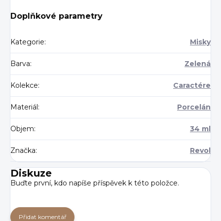
Doplňkové parametry
Kategorie
:
Misky
Barva
:
Zelená
Kolekce
:
Caractére
Materiál
:
Porcelán
Objem
:
34 ml
Značka
:
Revol
Diskuze
Buďte první, kdo napíše příspěvek k této položce.
Přidat komentář