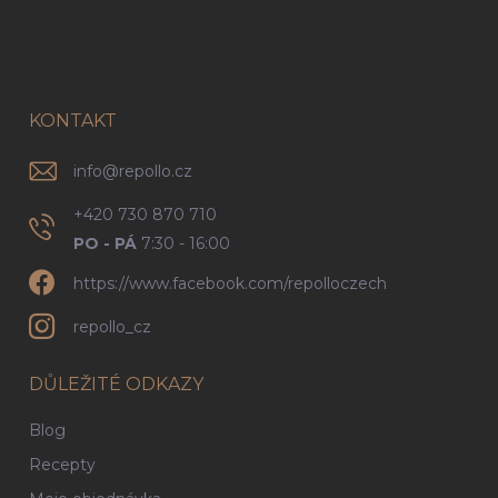
á
p
a
t
í
KONTAKT
info
@
repollo.cz
+420 730 870 710
PO - PÁ
7:30 - 16:00
https://www.facebook.com/repolloczech
repollo_cz
DŮLEŽITÉ ODKAZY
Blog
Recepty