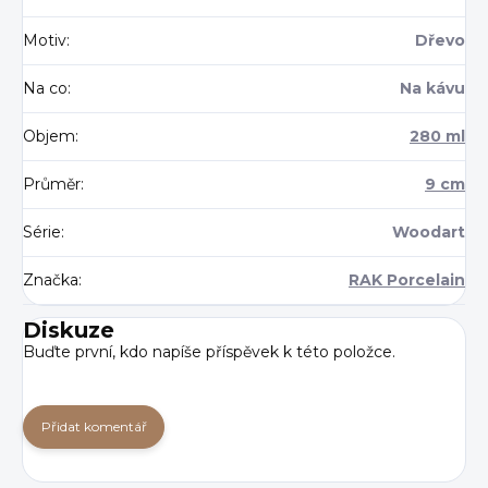
Motiv
:
Dřevo
Na co
:
Na kávu
Objem
:
280 ml
Průměr
:
9 cm
Série
:
Woodart
Značka
:
RAK Porcelain
Diskuze
Buďte první, kdo napíše příspěvek k této položce.
Přidat komentář