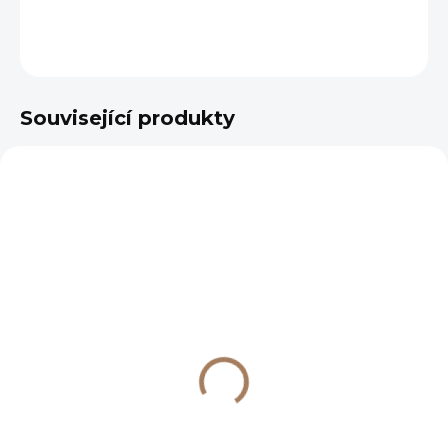
DETAILNÍ INFORMACE
ZEPTAT SE
HLÍDAT
Související produkty
VÝPRODEJ
SKLADEM
(>7 KS)
Woodart podšálek
pro 280 ml, pr. 170
mm, tmavěhnědý
203 Kč