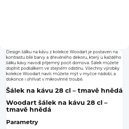
168 Kč bez DPH
Do košíku
Design šálku na kávu z kolekce Woodart je postaven na
kontrastu bílé barvy a dřevěného dekoru, který u každého
šálku kávy navodí příjemný pocit domova. Šálek můžete
doplnit podšálkem ve stejném odstínu. Všechny výrobky
kolekce Woodart navíc můžete mýt v myčce nádobí, a
dokonce i ohřívat v mikrovlnné troubě.
Šálek na kávu 28 cl – tmavě hnědá
Woodart šálek na kávu 28 cl –
tmavě hnědá
Parametry