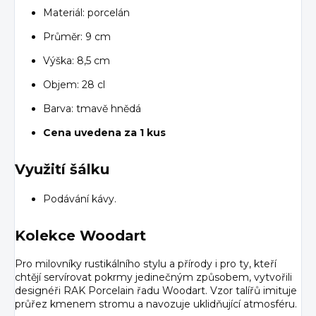
Materiál: porcelán
Průměr: 9 cm
Výška: 8,5 cm
Objem: 28 cl
Barva: tmavě hnědá
Cena uvedena za 1 kus
Využití šálku
Podávání kávy.
Kolekce Woodart
Pro milovníky rustikálního stylu a přírody i pro ty, kteří
chtějí servírovat pokrmy jedinečným způsobem, vytvořili
designéři RAK Porcelain řadu Woodart. Vzor talířů imituje
průřez kmenem stromu a navozuje uklidňující atmosféru.