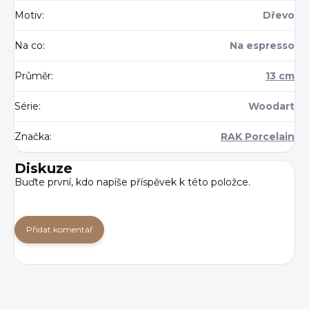
Motiv
:
Dřevo
Na co
:
Na espresso
Průměr
:
13 cm
Série
:
Woodart
Značka
:
RAK Porcelain
Diskuze
Buďte první, kdo napíše příspěvek k této položce.
Přidat komentář