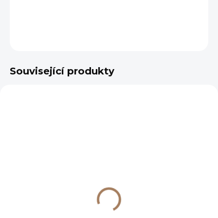
DETAILNÍ INFORMACE
ZEPTAT SE
HLÍDAT
Související produkty
VÝPRODEJ
SKLADEM
(>7 KS)
Woodart šálek na
espresso 90 ml,
tmavěhnědý