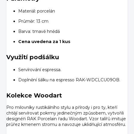
Materiál: porcelán
Průměr: 13 cm
Barva: tmavě hnědá
Cena uvedena za 1 kus
Využití
podšálku
Servírování espressa.
Doplnění šálku na espresso RAK-WDCLCU09OB.
Kolekce Woodart
Pro milovníky rustikálního stylu a přírody i pro ty, kteří
chtějí servírovat pokrmy jedinečným způsobem, vytvořili
designéři RAK Porcelain řadu Woodart. Vzor talířů imituje
průřez kmenem stromu a navozuje uklidňující atmosféru.