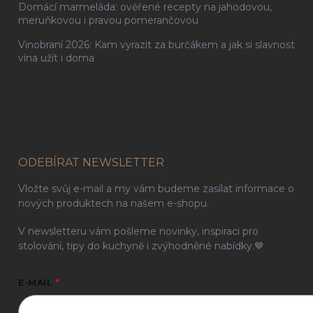
Domácí marmeláda: ověřené recepty na jahodovou,
meruňkovou i pravou pomerančovou
Vinobraní 2026: Kam vyrazit za burčákem a jak si slavnost
vína užít i doma
ODEBÍRAT NEWSLETTER
Vložte svůj e-mail a my vám budeme zasílat informace o
nových produktech na našem e-shopu.
V newsletteru vám pošleme novinky, inspiraci pro
stolování, tipy do kuchyně i zvýhodněné nabídky.🤎
E-MAIL