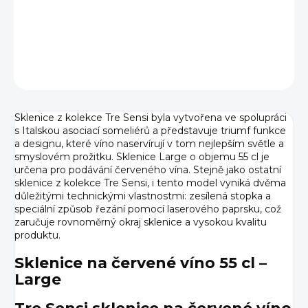
DETAILNÍ INFORMACE
ZEPTAT SE
HLÍDAT
Sklenice z kolekce Tre Sensi byla vytvořena ve spolupráci
s Italskou asociací someliérů a představuje triumf funkce
a designu, které víno naservírují v tom nejlepším světle a
smyslovém prožitku. Sklenice Large o objemu 55 cl je
určena pro podávání červeného vína. Stejně jako ostatní
sklenice z kolekce Tre Sensi, i tento model vyniká dvěma
důležitými technickými vlastnostmi: zesílená stopka a
speciální způsob řezání pomocí laserového paprsku, což
zaručuje rovnoměrný okraj sklenice a vysokou kvalitu
produktu.
Sklenice na červené víno 55 cl –
Large