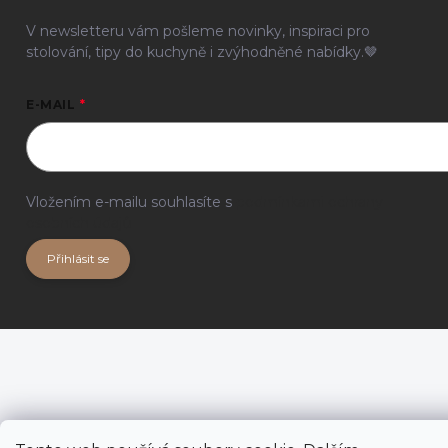
V newsletteru vám pošleme novinky, inspiraci pro
stolování, tipy do kuchyně i zvýhodněné nabídky.🤎
E-MAIL
Vložením e-mailu souhlasíte s
podmínkami ochrany
osobních údajů
Přihlásit se