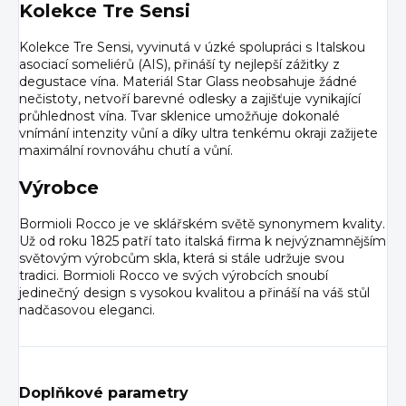
Kolekce Tre Sensi
Kolekce Tre Sensi, vyvinutá v úzké spolupráci s Italskou
asociací someliérů (AIS), přináší ty nejlepší zážitky z
degustace vína. Materiál Star Glass neobsahuje žádné
nečistoty, netvoří barevné odlesky a zajišťuje vynikající
průhlednost vína. Tvar sklenice umožňuje dokonalé
vnímání intenzity vůní a díky ultra tenkému okraji zažijete
maximální rovnováhu chutí a vůní.
Výrobce
Bormioli Rocco je ve sklářském světě synonymem kvality.
Už od roku 1825 patří tato italská firma k nejvýznamnějším
světovým výrobcům skla, která si stále udržuje svou
tradici. Bormioli Rocco ve svých výrobcích snoubí
jedinečný design s vysokou kvalitou a přináší na váš stůl
nadčasovou eleganci.
Doplňkové parametry