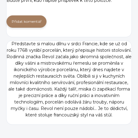
Buďte první, kdo napíše příspěvek k této položce.
Přidat komentář
Představte si malou dílnu v srdci Francie, kde se už od
roku 1768 vyrábí porcelán, který přepisuje historii stolování.
Rodinná značka Revol začala jako skromná společnost, ale
díky vášni a mistrovskému řemeslu se proměnila v
ikonického výrobce porcelánu, který dnes najdete v
nejlepších restauracích světa. Oblíbili si ji v kuchyních
milovníci kvalitního servírování, profesionální restaurace,
ale také domácnosti. Každý talíř, miska či zapékací forma
je precizní práce a díky ruční práci a inovativním
technologiím, porcelán odolává žáru trouby, náporu
myčky i času. Revol není pouze nádobí... Je to dědictví,
které stoluje francouzský styl na váš stůl.