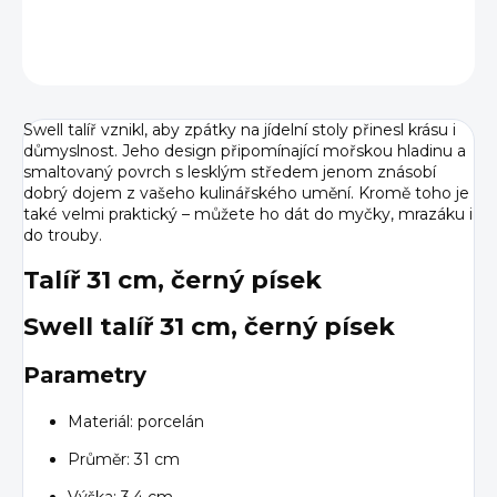
DETAILNÍ INFORMACE
ZEPTAT SE
HLÍDAT
Swell talíř vznikl, aby zpátky na jídelní stoly přinesl krásu i
důmyslnost. Jeho design připomínající mořskou hladinu a
smaltovaný povrch s lesklým středem jenom znásobí
dobrý dojem z vašeho kulinářského umění. Kromě toho je
také velmi praktický – můžete ho dát do myčky, mrazáku i
do trouby.
Talíř 31 cm, černý písek
Swell talíř 31 cm, černý písek
Parametry
Materiál: porcelán
Průměr: 31 cm
Výška: 3,4 cm