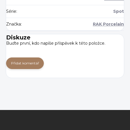
Série
:
Spot
Značka
:
RAK Porcelain
Diskuze
Buďte první, kdo napíše příspěvek k této položce.
Přidat komentář
Z
á
p