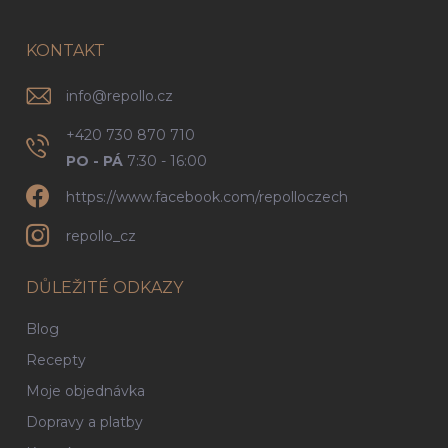
a
t
í
KONTAKT
info
@
repollo.cz
+420 730 870 710
PO - PÁ
7:30 - 16:00
https://www.facebook.com/repolloczech
repollo_cz
DŮLEŽITÉ ODKAZY
Blog
Recepty
Moje objednávka
Dopravy a platby