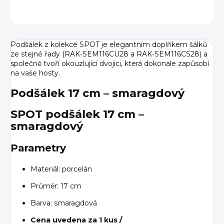
ZEPTAT SE
HLÍDAT
Podšálek z kolekce SPOT je elegantním doplňkem šálků
ze stejné řady (RAK-SEM116CU28 a RAK-SEM116CS28) a
společně tvoří okouzlující dvojici, která dokonale zapůsobí
na vaše hosty.
Podšálek 17 cm – smaragdový
SPOT podšálek 17 cm –
smaragdový
Parametry
Materiál: porcelán
Průměr: 17 cm
Barva: smaragdová
Cena uvedena za 1 kus /