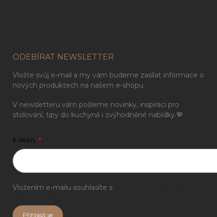
ODEBÍRAT NEWSLETTER
Vložte svůj e-mail a my vám budeme zasílat informace o
nových produktech na našem e-shopu.
V newsletteru vám pošleme novinky, inspiraci pro
stolování, tipy do kuchyně i zvýhodněné nabídky.🤎
E-MAIL
Vložením e-mailu souhlasíte s
podmínkami ochrany
osobních údajů
Přihlásit se