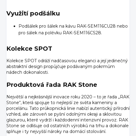
Využití podšálku
Podšálek pro šálek na kávu RAK-SEM116CU28 nebo
pro šálek na polévku RAK-SEM116CS28.
Kolekce SPOT
Kolekce SPOT odráží nadčasovou eleganci a její jedinečný
abstraktní design propůjčuje podávaným pokrmům
nádech dokonalosti.
Produktová řada RAK Stone
Největší a nejkrásnější inovace roku 2020 – to je řada „RAK
Stone“, která spojuje to nejlepší ze světa kameniny a
porcelánu. Tato průkopnická linie nabízí autentický přírodní
vzhled, ale zároveň se pyšní odolnými okraji a sklovitou
glazurou, které vydrží i každodenní intenzivní provoz. RAK
Stone se odlišuje od ostatních výrobků na trhu a dokonale
splňuje i ty nejvyšší nároky na domácí stolování.