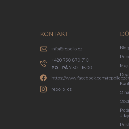
Z
á
p
a
t
í
KONTAKT
DŮ
Blo
info
@
repollo.cz
Rec
+420 730 870 710
Moje
PO - PÁ
7:30 - 16:00
Dopr
https://www.facebook.com/repollocze
Kont
repollo_cz
O ná
Obc
Podm
údaj
Rekl