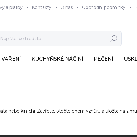
vy a platby
Kontakty
O nás
Obchodní podmínky
P
Hledat
VAŘENÍ
KUCHYŇSKÉ NÁČINÍ
PEČENÍ
USK
sata nebo kimchi. Zavřete, otočte dnem vzhůru a uložte na zimu.