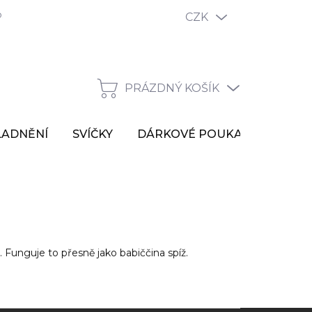
odmínky ochrany osobních údajů
Reklamační řád
CZK
Vrácen
PRÁZDNÝ KOŠÍK
NÁKUPNÍ
KOŠÍK
LADNĚNÍ
SVÍČKY
DÁRKOVÉ POUKAZY
VÝP
 Funguje to přesně jako babiččina spíž.