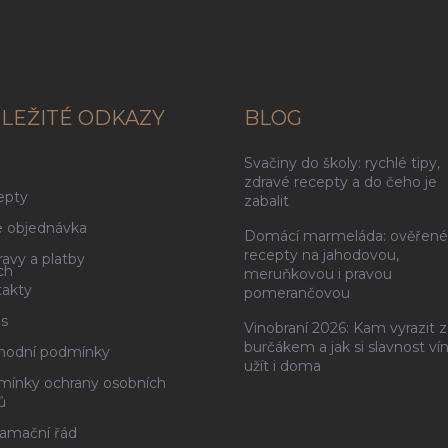
LEŽITÉ ODKAZY
BLOG
Svačiny do školy: rychlé tipy,
g
zdravé recepty a do čeho je
epty
zabalit
 objednávka
Domácí marmeláda: ověřené
recepty na jahodovou,
avy a platby
ch
meruňkovou i pravou
akty
pomerančovou
s
Vinobraní 2026: Kam vyrazit z
burčákem a jak si slavnost ví
hodní podmínky
užít i doma
ínky ochrany osobních
ů
amační řád