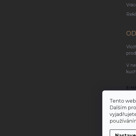
Vrác
Rek
OD
Vlož
prod
V ne
kuch
E-M
Tento web 
Dalším pr
vyjadřujete
Vlož
používáním
P
Nastave