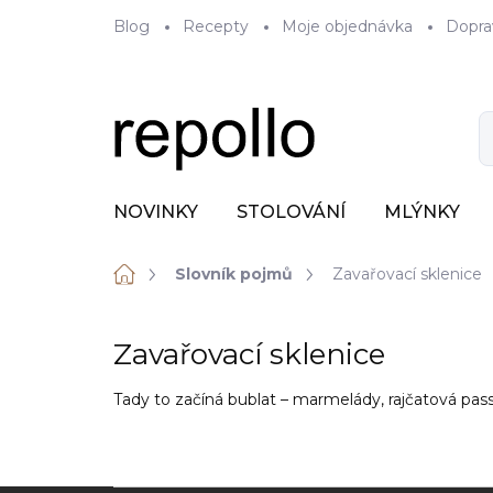
Přejít
Blog
Recepty
Moje objednávka
Dopra
na
obsah
NOVINKY
STOLOVÁNÍ
MLÝNKY
Domů
Slovník pojmů
Zavařovací sklenice
Zavařovací sklenice
Tady to začíná bublat – marmelády, rajčatová pas