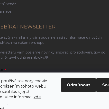
ení peněz
lamace
EBÍRAT NEWSLETTER
te svůj e-mail a my vám budeme zasílat informace o nových
uktech na našem e-shopu.
wsletteru vám pošleme novinky, inspiraci pro stolování, tipy do
yně i zvýhodněné nabídky.🤎
AIL
používá soubory cookie.
Odmítnout
So
ocházením tohoto webu
 souhlas s jejich
ením e-mailu souhlasíte s
podmínkami ochrany osobních údajů
.. Více informací
zde
.
řihlásit se
ní