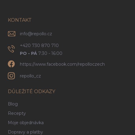
p
a
t
í
KONTAKT
info
@
repollo.cz
+420 730 870 710
PO - PÁ
7:30 - 16:00
https://www.facebook.com/repolloczech
repollo_cz
DŮLEŽITÉ ODKAZY
Blog
Recepty
Moje objednávka
Dopravy a platby