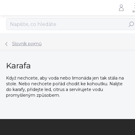
Přejít
na
obsah
Hled
Slovník pojmů
Karafa
Když nechcete, aby voda nebo limonáda jen tak stála na
stole. Nebo nechcete pořád chodit ke kohoutku. Nalijte
do karafy, přidejte led, citrus a servírujete vodu
promyšleným způsobem.
Z
á