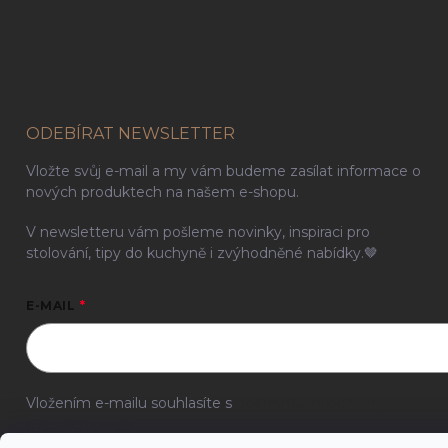
ODEBÍRAT NEWSLETTER
Vložte svůj e-mail a my vám budeme zasílat informace o
nových produktech na našem e-shopu.
V newsletteru vám pošleme novinky, inspiraci pro
stolování, tipy do kuchyně i zvýhodněné nabídky.🤎
E-MAIL
Vložením e-mailu souhlasíte s
podmínkami ochrany
osobních údajů