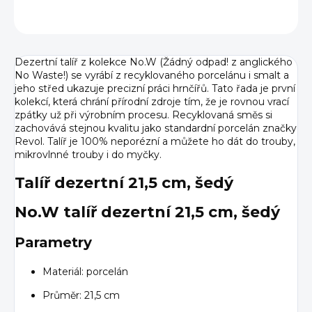
ZEPTAT SE
HLÍDAT
Dezertní talíř z kolekce No.W (Žádný odpad! z anglického
No Waste!) se vyrábí z recyklovaného porcelánu i smalt a
jeho střed ukazuje precizní práci hrnčířů. Tato řada je první
kolekcí, která chrání přírodní zdroje tím, že je rovnou vrací
zpátky už při výrobním procesu. Recyklovaná směs si
zachovává stejnou kvalitu jako standardní porcelán značky
Revol. Talíř je 100% neporézní a můžete ho dát do trouby,
mikrovlnné trouby i do myčky.
Talíř dezertní 21,5 cm, šedý
No.W talíř dezertní 21,5 cm, šedý
Parametry
Materiál: porcelán
Průměr: 21,5 cm