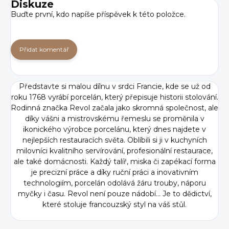
Diskuze
Buďte první, kdo napíše příspěvek k této položce.
Přidat komentář
Představte si malou dílnu v srdci Francie, kde se už od
roku 1768 vyrábí porcelán, který přepisuje historii stolování.
Rodinná značka Revol začala jako skromná společnost, ale
díky vášni a mistrovskému řemeslu se proměnila v
ikonického výrobce porcelánu, který dnes najdete v
nejlepších restauracích světa. Oblíbili si ji v kuchyních
milovníci kvalitního servírování, profesionální restaurace,
ale také domácnosti. Každý talíř, miska či zapékací forma
je precizní práce a díky ruční práci a inovativním
technologiím, porcelán odolává žáru trouby, náporu
myčky i času. Revol není pouze nádobí... Je to dědictví,
které stoluje francouzský styl na váš stůl.