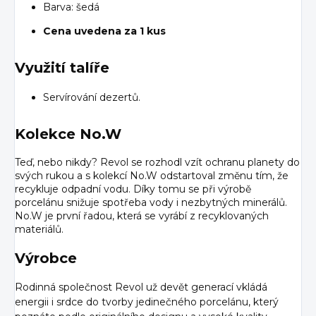
Barva: šedá
Cena uvedena za 1 kus
Využití talíře
Servírování dezertů.
Kolekce No.W
Teď, nebo nikdy? Revol se rozhodl vzít ochranu planety do
svých rukou a s kolekcí No.W odstartoval změnu tím, že
recykluje odpadní vodu. Díky tomu se při výrobě
porcelánu snižuje spotřeba vody i nezbytných minerálů.
No.W je první řadou, která se vyrábí z recyklovaných
materiálů.
Výrobce
Rodinná společnost Revol už devět generací vkládá
energii i srdce do tvorby jedinečného porcelánu, který