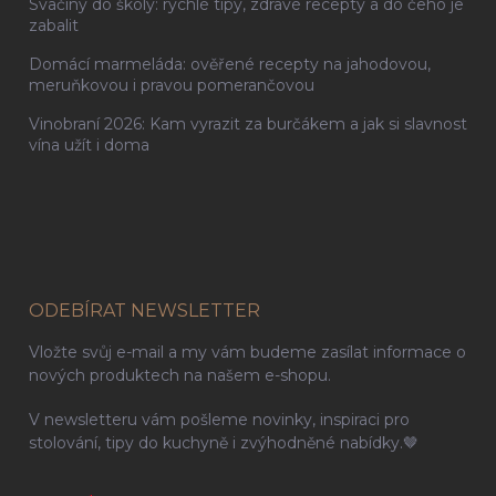
Svačiny do školy: rychlé tipy, zdravé recepty a do čeho je
zabalit
Domácí marmeláda: ověřené recepty na jahodovou,
meruňkovou i pravou pomerančovou
Vinobraní 2026: Kam vyrazit za burčákem a jak si slavnost
vína užít i doma
ODEBÍRAT NEWSLETTER
Vložte svůj e-mail a my vám budeme zasílat informace o
nových produktech na našem e-shopu.
V newsletteru vám pošleme novinky, inspiraci pro
stolování, tipy do kuchyně i zvýhodněné nabídky.🤎