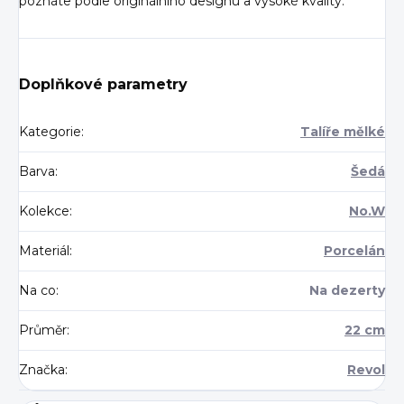
poznáte podle originálního designu a vysoké kvality.
Doplňkové parametry
Kategorie
:
Talíře mělké
Barva
:
Šedá
Kolekce
:
No.W
Materiál
:
Porcelán
Na co
:
Na dezerty
Průměr
:
22 cm
Značka
:
Revol