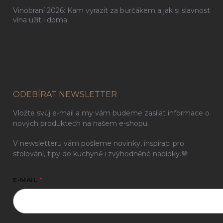
Vinobraní 2026: Kam vyrazit za burčákem a jak si slavnost
vína užít i doma
ODEBÍRAT NEWSLETTER
Vložte svůj e-mail a my vám budeme zasílat informace o
nových produktech na našem e-shopu.
V newsletteru vám pošleme novinky, inspiraci pro
stolování, tipy do kuchyně i zvýhodněné nabídky.🤎
E-MAIL