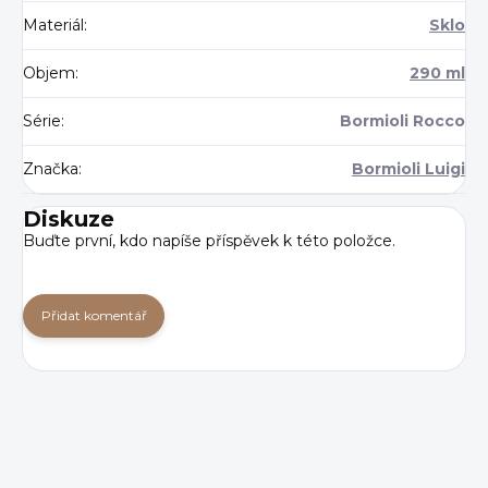
Materiál
:
Sklo
Objem
:
290 ml
Série
:
Bormioli Rocco
Značka
:
Bormioli Luigi
Diskuze
Buďte první, kdo napíše příspěvek k této položce.
Přidat komentář