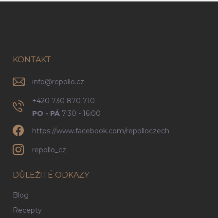
Z
á
p
a
t
í
KONTAKT
info
@
repollo.cz
+420 730 870 710
PO - PÁ
7:30 - 16:00
https://www.facebook.com/repolloczech
repollo_cz
DŮLEŽITÉ ODKAZY
Blog
Recepty