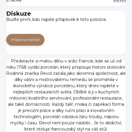
Diskuze
Buďte první, kdo napíše příspěvek k této položce.
Přidat komentář
Představte si malou dílnu v srdci Francie, kde se už od
roku 1768 vyrábí porcelán, který přepisuje historii stolování.
Rodinná značka Revol začala jako skromná společnost, ale
díky vášni a mistrovskému řemeslu se proměnila v
ikonického výrobce porcelánu, který dnes najdete v
nejlepších restauracích světa. Oblíbili si ji v kuchyních
milovníci kvalitního servírování, profesionální restaurace,
ale také domácnosti. Každý talíř, miska či zapékací forma
je precizní práce a díky ruční práci a inovativním
technologiím, porcelán odolává žáru trouby, náporu
myčky i času. Revol není pouze nádobí... Je to dědictví,
které stoluje francouzský styl na váš stůl.