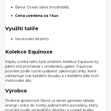
Barva: Ocean vibes (modrobílá)
Cena uvedena za 1 kus
Využití talíře
Servírování dezertů.
Kolekce Equinoxe
Kdyby tvorba talířů byla uměním, kolekce Equinoxe by
jídelní stůl proměnila v uměleckou galerii. Equinoxe
poznáte podle ručně vyráběné zakončující linky, která
zdůrazňuje tvar každého kousku a z každého jídla tvoří
mistrovské dílo.
Výrobce
Rodinná společnost Revol už devět generací vkládá
energii i srdce do tvorby jedinečného porcelánu, který
poznáte podle originálního designu a vysoké kvality.