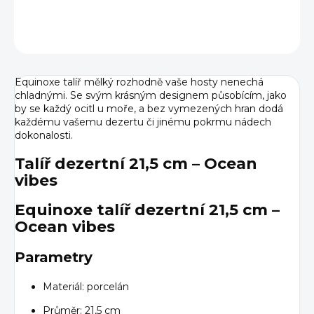
DETAILNÍ INFORMACE
ZEPTAT SE
HLÍDAT
Equinoxe talíř mělký rozhodně vaše hosty nenechá
chladnými. Se svým krásným designem působícím, jako
by se každý ocitl u moře, a bez vymezených hran dodá
každému vašemu dezertu či jinému pokrmu nádech
dokonalosti.
Talíř dezertní 21,5 cm – Ocean
vibes
Equinoxe talíř dezertní 21,5 cm –
Ocean vibes
Parametry
Materiál: porcelán
Průměr: 21,5 cm