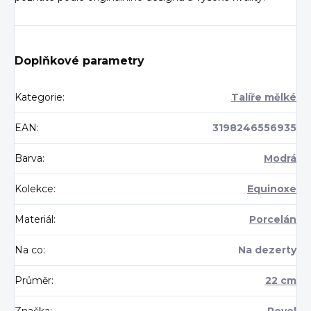
Doplňkové parametry
Kategorie
:
Talíře mělké
EAN
:
3198246556935
Barva
:
Modrá
Kolekce
:
Equinoxe
Materiál
:
Porcelán
Na co
:
Na dezerty
Průměr
:
22 cm
Značka
:
Revol