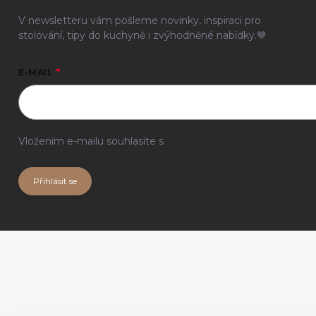
V newsletteru vám pošleme novinky, inspiraci pro
stolování, tipy do kuchyně i zvýhodněné nabídky.🤎
E-MAIL
Vložením e-mailu souhlasíte s
podmínkami ochrany
osobních údajů
Přihlásit se