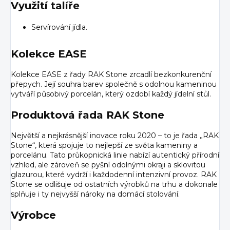
Využití talíře
Servírování jídla.
Kolekce EASE
Kolekce EASE z řady RAK Stone zrcadlí bezkonkurenční
přepych. Její souhra barev společně s odolnou kameninou
vytváří působivý porcelán, který ozdobí každý jídelní stůl.
Produktová řada RAK Stone
Největší a nejkrásnější inovace roku 2020 – to je řada „RAK
Stone“, která spojuje to nejlepší ze světa kameniny a
porcelánu. Tato průkopnická linie nabízí autentický přírodní
vzhled, ale zároveň se pyšní odolnými okraji a sklovitou
glazurou, které vydrží i každodenní intenzivní provoz. RAK
Stone se odlišuje od ostatních výrobků na trhu a dokonale
splňuje i ty nejvyšší nároky na domácí stolování.
Výrobce