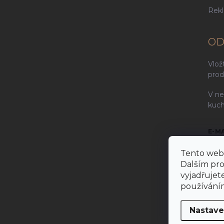
Rek
OD
Vlož
prod
V ne
kuch
E-M
Tento web 
Dalším pr
vyjadřujete
Vlož
používáním
P
Nastave