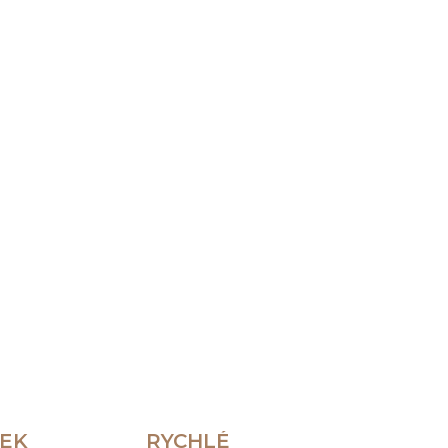
Přidat do košíku
ZEPTAT SE
HLÍDAT
REK
RYCHLÉ