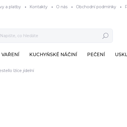
vy a platby
Kontakty
O nás
Obchodní podmínky
P
Hledat
VAŘENÍ
KUCHYŇSKÉ NÁČINÍ
PEČENÍ
USK
stello lžíce jídelní
109 Kč
90 Kč bez DPH
Měrná
SKLADEM
(>7 KS)
cena: