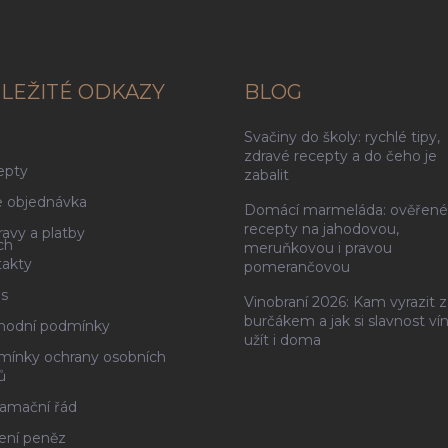
LEŽITÉ ODKAZY
BLOG
Svačiny do školy: rychlé tipy,
g
zdravé recepty a do čeho je
epty
zabalit
 objednávka
Domácí marmeláda: ověřené
recepty na jahodovou,
avy a platby
ch
meruňkovou i pravou
akty
pomerančovou
s
Vinobraní 2026: Kam vyrazit z
burčákem a jak si slavnost ví
hodní podmínky
užít i doma
ínky ochrany osobních
ů
amační řád
ení peněz