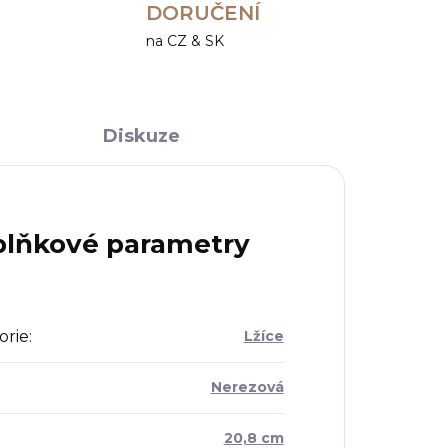
DORUČENÍ
na CZ & SK
Diskuze
lňkové parametry
orie
:
Lžíce
Nerezová
:
20,8 cm