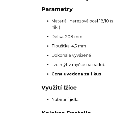
Parametry
Materiál: nerezová ocel 18/10 (
nikl)
Délka: 208 mm
Tloušťka: 4,5 mm
Dokonale vyvážené
Lze mýt v myčce na nádobí
Cena uvedena za 1 kus
Využití lžíce
Nabírání jídla.