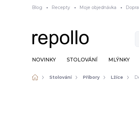
Přejít
Blog
Recepty
Moje objednávka
Dopra
na
obsah
NOVINKY
STOLOVÁNÍ
MLÝNKY
Domů
Stolování
Příbory
Lžíce
De
ZNAČKA:
VERLO