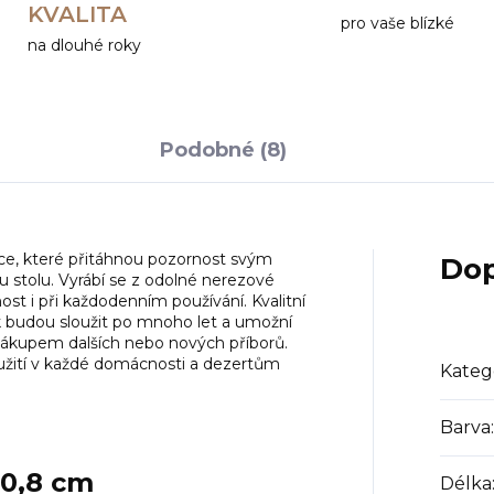
KVALITA
pro vaše blízké
na dlouhé roky
Podobné (8)
lžíce, které přitáhnou pozornost svým
Dop
 stolu. Vyrábí se z odolné nerezové
ost i při každodenním používání. Kvalitní
 budou sloužit po mnoho let a umožní
ákupem dalších nebo nových příborů.
užití v každé domácnosti a dezertům
Kateg
Barva
:
20,8 cm
Délka