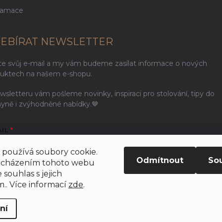
lamace
EBÍRAT NEWSLETTER
te svůj e-mail a my vám budeme zasílat informace o nových
uktech na našem e-shopu.
wsletteru vám pošleme novinky, inspiraci pro stolování, tipy do
yně i zvýhodněné nabídky.🤎
AIL
používá soubory cookie.
Odmítnout
So
ocházením tohoto webu
 souhlas s jejich
ením e-mailu souhlasíte s
podmínkami ochrany osobních údajů
.. Více informací
zde
.
řihlásit se
ní