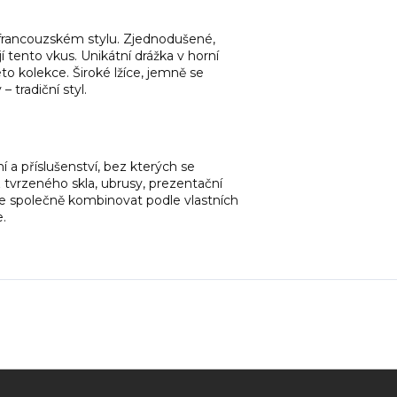
e francouzském stylu. Zjednodušené,
jí tento vkus. Unikátní drážka v horní
éto kolekce. Široké lžíce, jemně se
 tradiční styl.
ní a příslušenství, bez kterých se
z tvrzeného skla, ubrusy, prezentační
 je společně kombinovat podle vlastních
e.