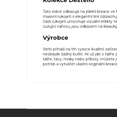
Kolekce Destello
Tato edice odkazuje na jídelní kreace v
masivní rukojeti s elegantní linií zdůrazňu
části rukojeti umocňuje vizuální efekty t
zužující nahoru, jsou odkazem na klasický –
Výrobce
Verlo přináší na trh vysoce kvalitní zaříze
neobejde žádný bufet. Ať už jde o talíře 
talíře, tácy, misky nebo příbory, můžete
potřeb a vytvářet vlastní originální kreac
Z