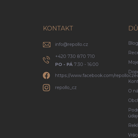
á
p
a
t
í
KONTAKT
DŮ
Blo
info
@
repollo.cz
Rec
+420 730 870 710
Moje
PO - PÁ
7:30 - 16:00
Dopr
https://www.facebook.com/repollocze
Kont
repollo_cz
O ná
Obc
Podm
údaj
Rekl
Vrác