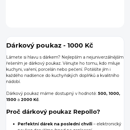
DETAILNÍ INFORMACE
ZEPTAT SE
HLÍDAT
Dárkový poukaz - 1000 Kč
Lámete si hlavu s dárkem? Nejlepším a nejuniverzálnějším
řešením je dárkový poukaz. Věnujte ho tomu, kdo miluje
kuchyni, vaření, porcelán nebo pečení. Potěšíte jím i
každého nadšence do kuchyňských doplňků a kvalitního
nádobí.
Dárkový poukaz máme dostupný v hodnotě:
500, 1000,
1500
a
2000
Kč
.
Proč dárkový poukaz Repollo?
Perfektní dárek na poslední chvíli
– elektronický