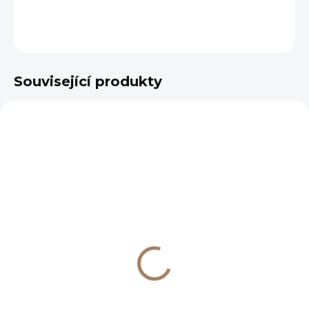
DETAILNÍ INFORMACE
ZEPTAT SE
HLÍDAT
Související produkty
VÝPRODEJ
SKLADEM
(3 KS)
Caractére podšálek
pro 220 ml,
muškátový oříšek
673 Kč