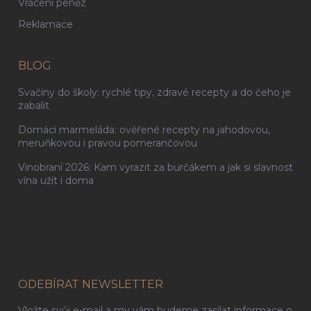
Vrácení peněz
Reklamace
BLOG
Svačiny do školy: rychlé tipy, zdravé recepty a do čeho je
zabalit
Domácí marmeláda: ověřené recepty na jahodovou,
meruňkovou i pravou pomerančovou
Vinobraní 2026: Kam vyrazit za burčákem a jak si slavnost
vína užít i doma
ODEBÍRAT NEWSLETTER
Vložte svůj e-mail a my vám budeme zasílat informace o