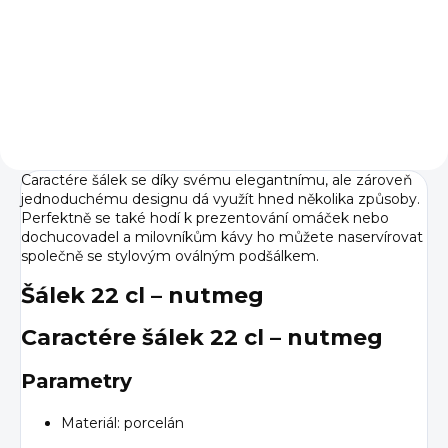
556 Kč bez DPH
Do košíku
Caractére šálek se díky svému elegantnímu, ale zároveň
jednoduchému designu dá využít hned několika způsoby.
Perfektně se také hodí k prezentování omáček nebo
dochucovadel a milovníkům kávy ho můžete naservírovat
společně se stylovým oválným podšálkem.
Šálek 22 cl – nutmeg
Caractére šálek 22 cl – nutmeg
Parametry
Materiál: porcelán