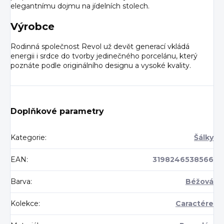
elegantnímu dojmu na jídelních stolech.
Výrobce
Rodinná společnost Revol už devět generací vkládá
energii i srdce do tvorby jedinečného porcelánu, který
poznáte podle originálního designu a vysoké kvality.
Doplňkové parametry
Kategorie
:
Šálky
EAN
:
3198246538566
Barva
:
Béžová
Kolekce
:
Caractére