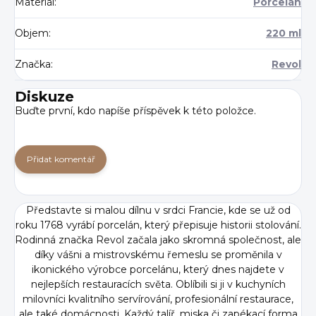
Materiál
:
Porcelán
Objem
:
220 ml
Značka
:
Revol
Diskuze
Buďte první, kdo napíše příspěvek k této položce.
Přidat komentář
Představte si malou dílnu v srdci Francie, kde se už od
roku 1768 vyrábí porcelán, který přepisuje historii stolování.
Rodinná značka Revol začala jako skromná společnost, ale
díky vášni a mistrovskému řemeslu se proměnila v
ikonického výrobce porcelánu, který dnes najdete v
nejlepších restauracích světa. Oblíbili si ji v kuchyních
milovníci kvalitního servírování, profesionální restaurace,
ale také domácnosti. Každý talíř, miska či zapékací forma