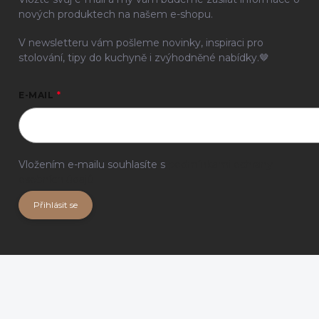
nových produktech na našem e-shopu.
V newsletteru vám pošleme novinky, inspiraci pro
stolování, tipy do kuchyně i zvýhodněné nabídky.🤎
E-MAIL
Vložením e-mailu souhlasíte s
podmínkami ochrany
osobních údajů
Přihlásit se