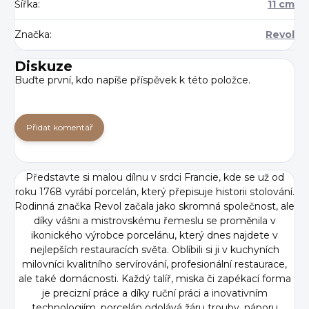
Šířka
:
11 cm
Značka
:
Revol
Diskuze
Buďte první, kdo napíše příspěvek k této položce.
Přidat komentář
Představte si malou dílnu v srdci Francie, kde se už od
roku 1768 vyrábí porcelán, který přepisuje historii stolování.
Rodinná značka Revol začala jako skromná společnost, ale
díky vášni a mistrovskému řemeslu se proměnila v
ikonického výrobce porcelánu, který dnes najdete v
nejlepších restauracích světa. Oblíbili si ji v kuchyních
milovníci kvalitního servírování, profesionální restaurace,
ale také domácnosti. Každý talíř, miska či zapékací forma
je precizní práce a díky ruční práci a inovativním
technologiím, porcelán odolává žáru trouby, náporu