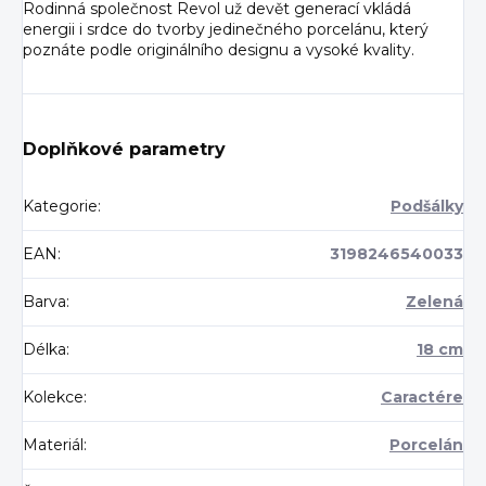
Rodinná společnost Revol už devět generací vkládá
energii i srdce do tvorby jedinečného porcelánu, který
poznáte podle originálního designu a vysoké kvality.
Doplňkové parametry
Kategorie
:
Podšálky
EAN
:
3198246540033
Barva
:
Zelená
Délka
:
18 cm
Kolekce
:
Caractére
Materiál
:
Porcelán