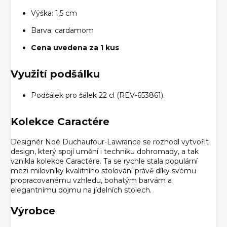
Výška: 1,5 cm
Barva: cardamom
Cena uvedena za 1 kus
Využití podšálku
Podšálek pro šálek 22 cl (REV-653861).
Kolekce Caractére
Designér Noé Duchaufour-Lawrance se rozhodl vytvořit
design, který spojí umění i techniku dohromady, a tak
vznikla kolekce Caractére. Ta se rychle stala populární
mezi milovníky kvalitního stolování právě díky svému
propracovanému vzhledu, bohatým barvám a
elegantnímu dojmu na jídelních stolech.
Výrobce