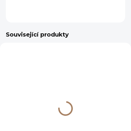
DETAILNÍ INFORMACE
ZEPTAT SE
HLÍDAT
Související produkty
VÝPRODEJ
SKLADEM
(1 KS)
Caractére hrnek 220
ml, kardamom
654 Kč
541 Kč bez DPH