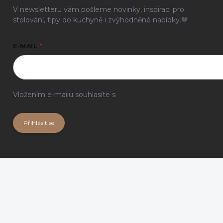
V newsletteru vám pošleme novinky, inspiraci pro
stolování, tipy do kuchyně i zvýhodněné nabídky.🤎
E-MAIL
Vložením e-mailu souhlasíte s
podmínkami ochrany
osobních údajů
Přihlásit se